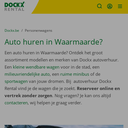
Fratello DEMO
Ga naar inhoud
Taalselectie overslaan
U bevindt zich hier:
van
Dockx.be
naar
Personenwagens
Auto huren in Waarmaarde?
Een auto huren in Waarmaarde? Ontdek het groot
assortiment modellen en merken van Dockx autoverhuur.
Een
kleine wendbare wagen
voor in de stad, een
milieuvriendelijke auto
, een
ruime minibus
of de
sportwagen
van jouw dromen. Bij autoverhuur Dockx
Rental vind je de wagen die je zoekt.
Reserveer online en
vertrek zonder zorgen
. Nog vragen? Je kan ons altijd
contacteren
, wij helpen je graag verder.