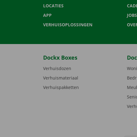
LOCATIES
CAD
APP
JOBS
VERHUISOPLOSSINGEN
OVE
Dockx Boxes
Doc
Verhuisdozen
Woni
Verhuismateriaal
Bedr
Verhuispakketten
Meub
Seni
Verh