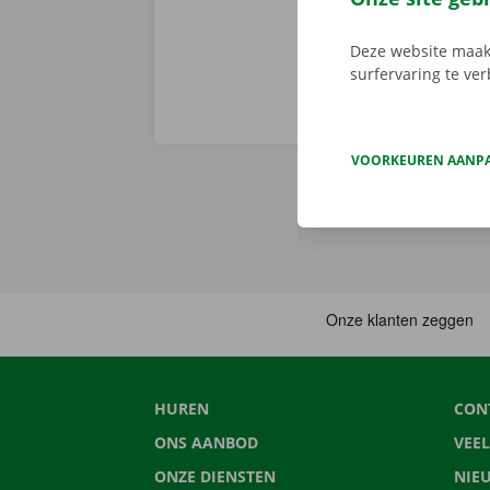
Deze website maakt
surfervaring te ve
VOORKEUREN AANP
HUREN
CON
ONS AANBOD
VEE
ONZE DIENSTEN
NIE