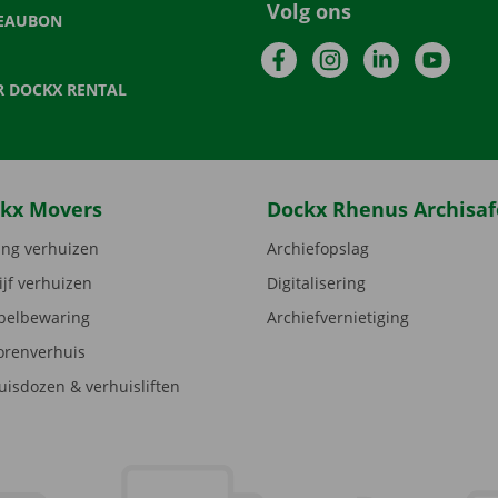
Volg ons
EAUBON
Facebook
Instagram
LinkedIn
YouTu
R DOCKX RENTAL
kx Movers
Dockx Rhenus Archisaf
ng verhuizen
Archiefopslag
ijf verhuizen
Digitalisering
elbewaring
Archiefvernietiging
orenverhuis
uisdozen & verhuisliften