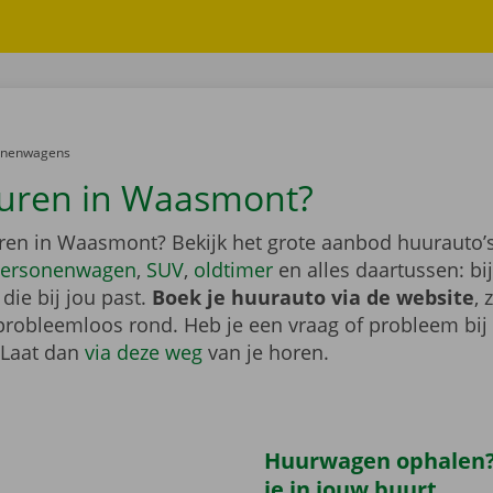
er:
onenwagens
uren in Waasmont?
ren in Waasmont? Bekijk het grote aanbod huurauto’s
ersonenwagen
,
SUV
,
oldtimer
en alles daartussen: bi
die bij jou past.
Boek je huurauto via de website
, 
probleemloos rond. Heb je een vraag of probleem bij
 Laat dan
via deze weg
van je horen.
Huurwagen ophalen?
je in jouw buurt