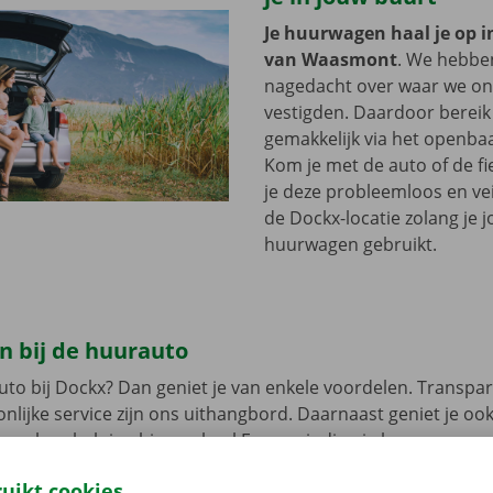
Je huurwagen haal je op i
van Waasmont
. We hebbe
nagedacht over waar we onz
vestigden. Daardoor bereik 
gemakkelijk via het openbaa
Kom je met de auto of de fi
je deze probleemloos en vei
de Dockx-locatie zolang je 
huurwagen gebruikt.
n bij de huurauto
uto bij Dockx? Dan geniet je van enkele voordelen. Transpar
nlijke service zijn ons uithangbord. Daarnaast geniet je oo
n pechverhelping binnen heel Europa indien je huurwagen e
 rij je zonder zorgen rond in je huurauto
.
ruikt cookies