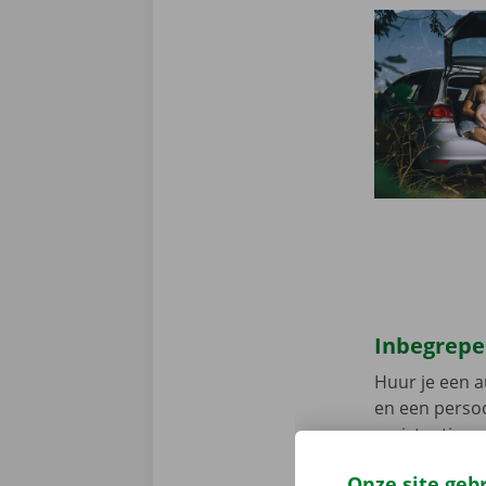
Inbegrepe
Huur je een a
en een persoo
assistentie e
fout heeft.
Zo
Onze site geb