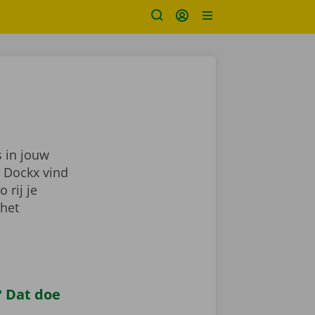
 in jouw
j Dockx vind
zo rij je
 het
 Dat doe