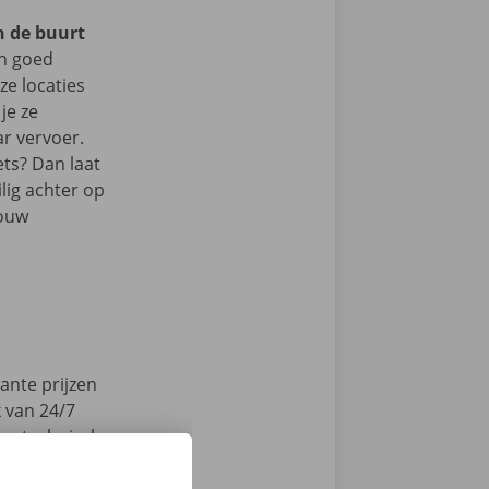
n de buurt
n goed
e locaties
je ze
r vervoer.
ets? Dan laat
lig achter op
jouw
ante prijzen
k van 24/7
en technische