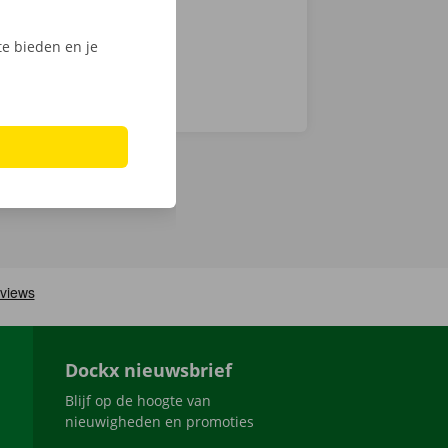
e bieden en je
Dockx nieuwsbrief
Blijf op de hoogte van
nieuwigheden en promoties