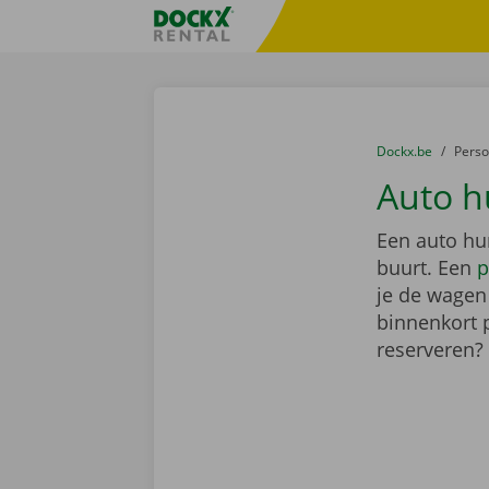
Ga naar inhoud
Taalselectie overslaan
Fratello DEMO
U bevindt zich hi
van
Dockx.be
naar
Pers
Auto h
Een auto hu
buurt. Een
p
je de wagen 
binnenkort 
reserveren?