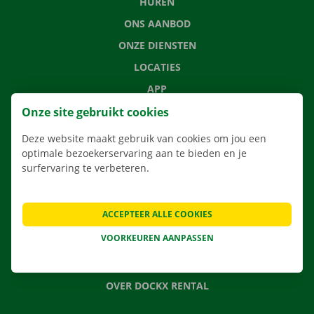
HUREN
ONS AANBOD
ONZE DIENSTEN
LOCATIES
APP
VERHUISOPLOSSINGEN
Onze site gebruikt cookies
Deze website maakt gebruik van cookies om jou een
optimale bezoekerservaring aan te bieden en je
surfervaring te verbeteren.
CONTACTEER ONS
VEELGESTELDE VRAGEN
ACCEPTEER ALLE COOKIES
NIEUWS
VOORKEUREN AANPASSEN
CADEAUBON
JOBS
OVER DOCKX RENTAL