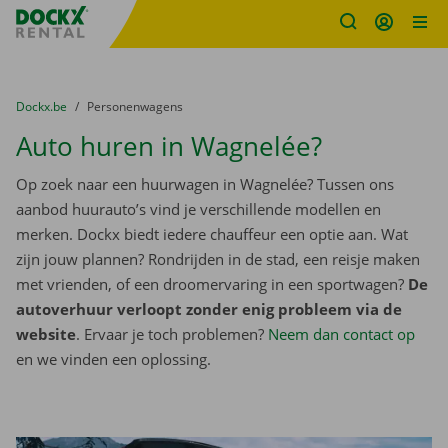
Fratello DEMO
Ga naar inhoud
Taalselectie overslaan
U bevindt zich hier:
van
Dockx.be
naar
Personenwagens
Auto huren in Wagnelée?
Op zoek naar een huurwagen in Wagnelée? Tussen ons
aanbod huurauto’s vind je verschillende modellen en
merken. Dockx biedt iedere chauffeur een optie aan. Wat
zijn jouw plannen? Rondrijden in de stad, een reisje maken
met vrienden, of een droomervaring in een sportwagen?
De
autoverhuur verloopt zonder enig probleem via de
website
. Ervaar je toch problemen?
Neem dan contact op
en we vinden een oplossing.