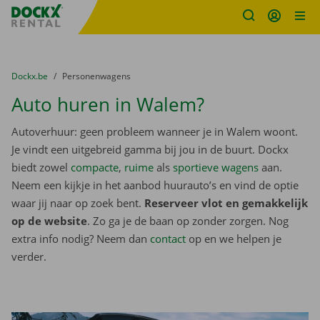
Fratello DEMO
Ga naar inhoud
Taalselectie overslaan
U bevindt zich hier:
van
Dockx.be
naar
Personenwagens
Auto huren in Walem?
Autoverhuur: geen probleem wanneer je in Walem woont.
Je vindt een uitgebreid gamma bij jou in de buurt. Dockx
biedt zowel
compacte
,
ruime
als
sportieve wagens
aan.
Neem een kijkje in het aanbod huurauto’s en vind de optie
waar jij naar op zoek bent.
Reserveer vlot en gemakkelijk
op de website
. Zo ga je de baan op zonder zorgen. Nog
extra info nodig? Neem dan
contact
op en we helpen je
verder.