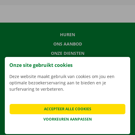
HUREN
ONS AANBOD
ONZE DIENSTEN
LOCATIES
Onze site gebruikt cookies
APP
Deze website maakt gebruik van cookies om jou een
VERHUISOPLOSSINGEN
optimale bezoekerservaring aan te bieden en je
surfervaring te verbeteren.
ACCEPTEER ALLE COOKIES
CONTACTEER ONS
VEELGESTELDE VRAGEN
VOORKEUREN AANPASSEN
NIEUWS