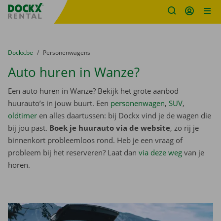
Fratello DEMO
Ga naar inhoud
Taalselectie overslaan
U bevindt zich hier:
van
Dockx.be
naar
Personenwagens
Auto huren in Wanze?
Een auto huren in Wanze? Bekijk het grote aanbod
huurauto’s in jouw buurt. Een
personenwagen
,
SUV
,
oldtimer
en alles daartussen: bij Dockx vind je de wagen die
bij jou past.
Boek je huurauto via de website
, zo rij je
binnenkort probleemloos rond. Heb je een vraag of
probleem bij het reserveren? Laat dan
via deze weg
van je
horen.