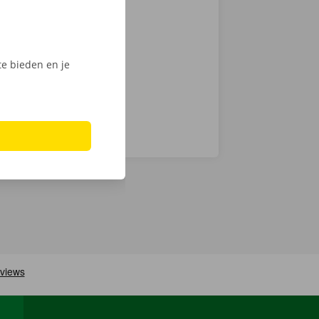
ntie en een
e bieden en je