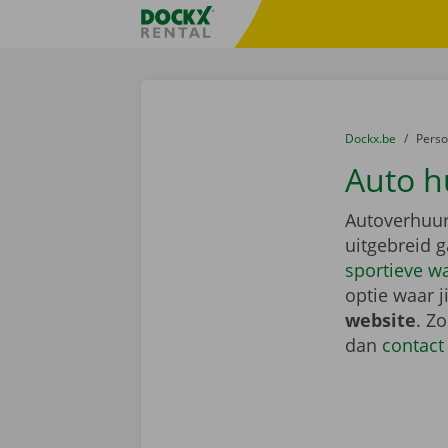
Ga naar inhoud
Taalselectie overslaan
Fratello DEMO
U bevindt zich hi
van
Dockx.be
naar
Pers
Auto h
Autoverhuur
uitgebreid 
sportieve w
optie waar j
website
. Z
dan
contact