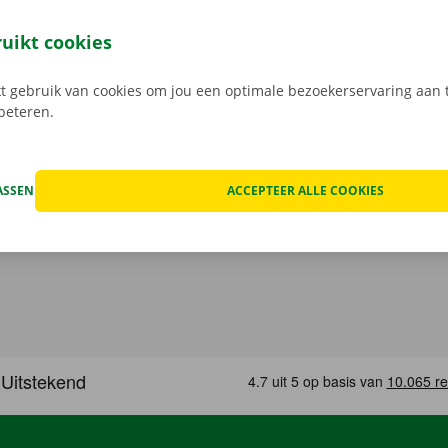
 staat van de auto voor vertrek samen in beeld.
Transpara
 service: daar gaan we voor.
ruikt cookies
 gebruik van cookies om jou een optimale bezoekerservaring aan t
rbeteren.
ASSEN
ACCEPTEER ALLE COOKIES