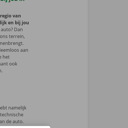
 regio van
jk en bij jou
 auto? Dan
 ons terrein,
nnenbrengt.
bleemloos aan
e het
nant ook
m.
hebt namelijk
 technische
an de auto.