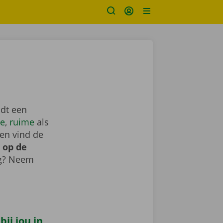
ndt een
e
,
ruime
als
en vind de
 op de
ig? Neem
ij jou in