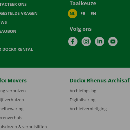
Taalkeuze
TACTEER ONS
LGESTELDE VRAGEN
NL
FR
EN
UWS
Volg ons
EAUBON
Facebook
Instagram
LinkedIn
YouTu
R DOCKX RENTAL
kx Movers
Dockx Rhenus Archisaf
ng verhuizen
Archiefopslag
ijf verhuizen
Digitalisering
elbewaring
Archiefvernietiging
orenverhuis
uisdozen & verhuisliften