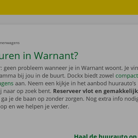
er:
onenwagens
uren in Warnant?
: geen probleem wanneer je in Warnant woont. Je vi
gamma bij jou in de buurt. Dockx biedt zowel
compact
agens
aan. Neem een kijkje in het aanbod huurauto’s 
ij naar op zoek bent.
Reserveer vlot en gemakkelijk
o ga je de baan op zonder zorgen. Nog extra info nod
op en we helpen je verder.
Haal de huurauto op b