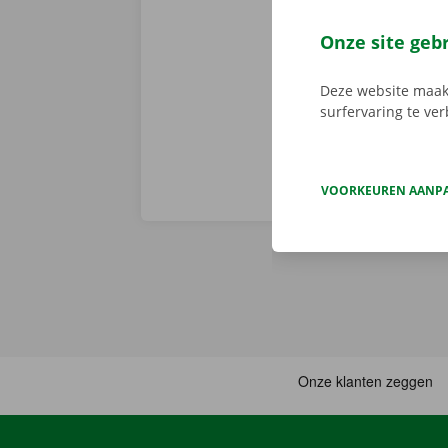
We brengen de
persoonlijke
Onze site geb
Deze website maakt
surfervaring te ve
VOORKEUREN AANP