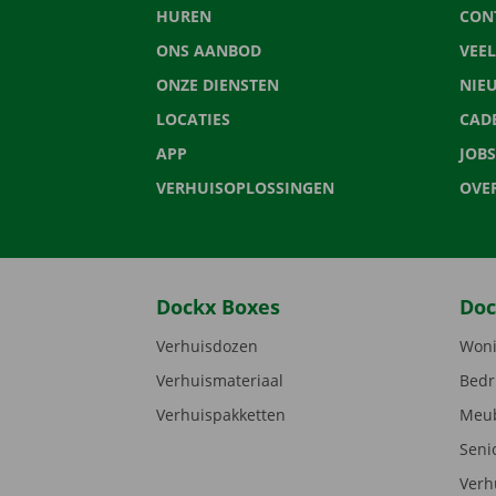
HUREN
CON
ONS AANBOD
VEE
ONZE DIENSTEN
NIE
LOCATIES
CAD
APP
JOBS
VERHUISOPLOSSINGEN
OVE
Dockx Boxes
Doc
Verhuisdozen
Woni
Verhuismateriaal
Bedr
Verhuispakketten
Meub
Seni
Verh