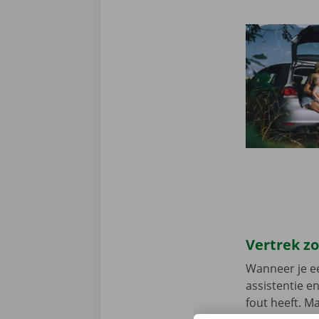
Vertrek z
Wanneer je ee
assistentie e
fout heeft. M