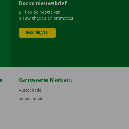
Dockx nieuwsbrief
Blijf op de hoogte van
nieuwigheden en promoties
INSCHRIJVEN
be
e
Carrosserie Markant
Autoschade
Smart Repair