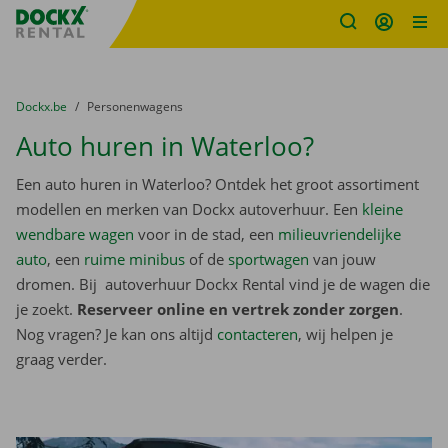
Fratello DEMO
Ga naar inhoud
Taalselectie overslaan
U bevindt zich hier:
van
Dockx.be
naar
Personenwagens
Auto huren in Waterloo?
Een auto huren in Waterloo? Ontdek het groot assortiment
modellen en merken van Dockx autoverhuur. Een
kleine
wendbare wagen
voor in de stad, een
milieuvriendelijke
auto
, een
ruime minibus
of de
sportwagen
van jouw
dromen. Bij autoverhuur Dockx Rental vind je de wagen die
je zoekt.
Reserveer online en vertrek zonder zorgen
.
Nog vragen? Je kan ons altijd
contacteren
, wij helpen je
graag verder.