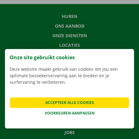
HUREN
ONS AANBOD
ONZE DIENSTEN
LOCATIES
APP
Onze site gebruikt cookies
VERHUISOPLOSSINGEN
Deze website maakt gebruik van cookies om jou een
optimale bezoekerservaring aan te bieden en je
surfervaring te verbeteren.
CONTACTEER ONS
ACCEPTEER ALLE COOKIES
VEELGESTELDE VRAGEN
NIEUWS
VOORKEUREN AANPASSEN
CADEAUBON
JOBS