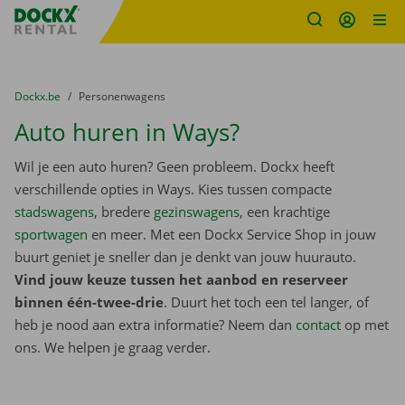
Fratello DEMO
Ga naar inhoud
Taalselectie overslaan
U bevindt zich hier:
van
Dockx.be
naar
Personenwagens
Auto huren in Ways?
Wil je een auto huren? Geen probleem. Dockx heeft
verschillende opties in Ways. Kies tussen compacte
stadswagens
, bredere
gezinswagens
, een krachtige
sportwagen
en meer. Met een Dockx Service Shop in jouw
buurt geniet je sneller dan je denkt van jouw huurauto.
Vind jouw keuze tussen het aanbod en reserveer
binnen één-twee-drie
. Duurt het toch een tel langer, of
heb je nood aan extra informatie? Neem dan
contact
op met
ons. We helpen je graag verder.