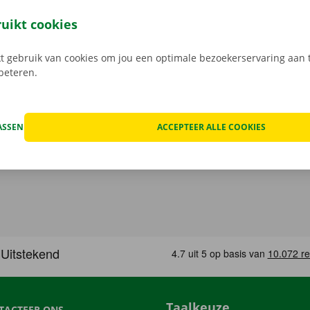
uren een digitale kopie naar jou.
Transparante prijzen en e
service zijn onze prioriteit.
Heb je daarnaast technische p
ruikt cookies
 staat er 24/7 assistentie en pechverhelping voor je klaar.
 gebruik van cookies om jou een optimale bezoekerservaring aan t
rbeteren.
ASSEN
ACCEPTEER ALLE COOKIES
Taalkeuze
TACTEER ONS