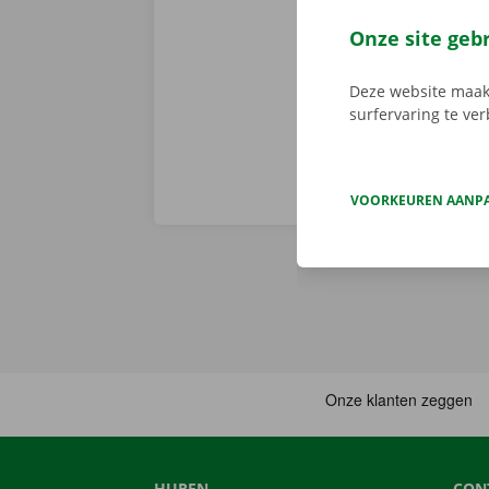
vertrek en st
persoonlijke 
Onze site geb
onderweg? Dan
Deze website maakt
surfervaring te ve
VOORKEUREN AANP
HUREN
CON