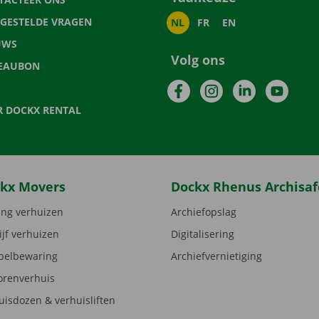
LGESTELDE VRAGEN
NL
FR
EN
UWS
Volg ons
EAUBON
Facebook
Instagram
LinkedIn
YouTu
R DOCKX RENTAL
kx Movers
Dockx Rhenus Archisaf
ng verhuizen
Archiefopslag
ijf verhuizen
Digitalisering
elbewaring
Archiefvernietiging
orenverhuis
uisdozen & verhuisliften