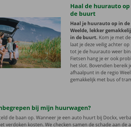
Haal de huurauto op b
de buurt
Haal je huurauto op in de
Weelde, lekker gemakkelijk
in de buurt.
Kom je met de
laat je deze veilig achter op
tot je de huurauto weer bi
Fietsen hang je er ook pro
het slot. Bovendien bereik j
afhaalpunt in de regio Wee
gemakkelijk met bus of tra
 inbegrepen bij mijn huurwagen?
eld de baan op. Wanneer je een auto huurt bij Dockx, verb
met verdoken kosten. We checken samen de schade aan de 