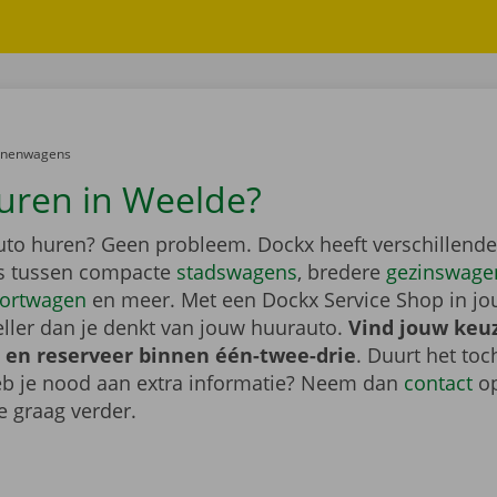
er:
onenwagens
uren in Weelde?
auto huren? Geen probleem. Dockx heeft verschillende
s tussen compacte
stadswagens
, bredere
gezinswage
ortwagen
en meer. Met een Dockx Service Shop in jo
eller dan je denkt van jouw huurauto.
Vind jouw keu
 en reserveer binnen één-twee-drie
. Duurt het toc
heb je nood aan extra informatie? Neem dan
contact
op
e graag verder.