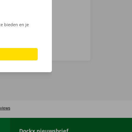
en
ech
e bieden en je
Dockx nieuwsbrief