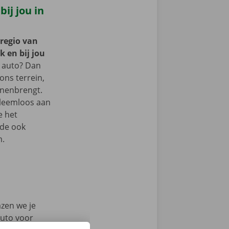
ij jou in
 regio van
 en bij jou
 auto? Dan
 ons terrein,
nnenbrengt.
bleemloos aan
e het
lde ook
m.
azen we je
auto voor