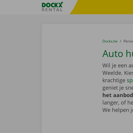
Ga naar inhoud
Taalselectie overslaan
Fratello DEMO
U bevindt zich hi
van
Dockx.be
naar
Pers
Auto h
Wil je een 
Weelde. Kie
krachtige
sp
geniet je sn
het aanbod
langer, of 
We helpen j