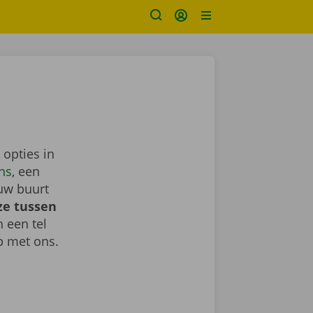
 opties in
ns
, een
uw buurt
ze tussen
h een tel
 met ons.