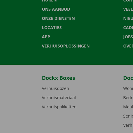
ONS AANBOD
VEE
ONZE DIENSTEN
NIE
LOCATIES
CAD
APP
JOBS
VERHUISOPLOSSINGEN
OVE
Dockx Boxes
Doc
Verhuisdozen
Woni
Verhuismateriaal
Bedr
Verhuispakketten
Meub
Seni
Verh