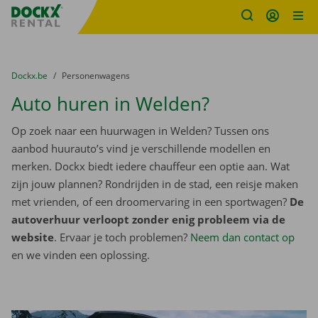
Fratello DEMO
Ga naar inhoud
Taalselectie overslaan
U bevindt zich hier:
van
Dockx.be
naar
Personenwagens
Auto huren in Welden?
Op zoek naar een huurwagen in Welden? Tussen ons
aanbod huurauto’s vind je verschillende modellen en
merken. Dockx biedt iedere chauffeur een optie aan. Wat
zijn jouw plannen? Rondrijden in de stad, een reisje maken
met vrienden, of een droomervaring in een sportwagen?
De
autoverhuur verloopt zonder enig probleem via de
website
. Ervaar je toch problemen?
Neem dan contact op
en we vinden een oplossing.