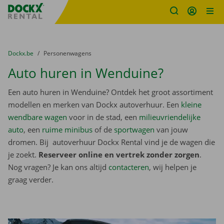
Fratello DEMO
Ga naar inhoud
Taalselectie overslaan
U bevindt zich hier:
van
Dockx.be
naar
Personenwagens
Auto huren in Wenduine?
Een auto huren in Wenduine? Ontdek het groot assortiment
modellen en merken van Dockx autoverhuur. Een
kleine
wendbare wagen
voor in de stad, een
milieuvriendelijke
auto
, een
ruime minibus
of de
sportwagen
van jouw
dromen. Bij autoverhuur Dockx Rental vind je de wagen die
je zoekt.
Reserveer online en vertrek zonder zorgen
.
Nog vragen? Je kan ons altijd
contacteren
, wij helpen je
graag verder.