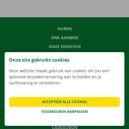
HUREN
ONS AANBOD
ONZE DIENSTEN
LOCATIES
Onze site gebruikt cookies
APP
Deze website maakt gebruik van cookies om jou een
VERHUISOPLOSSINGEN
optimale bezoekerservaring aan te bieden en je
surfervaring te verbeteren.
CONTACTEER ONS
ACCEPTEER ALLE COOKIES
VEELGESTELDE VRAGEN
VOORKEUREN AANPASSEN
NIEUWS
CADEAUBON