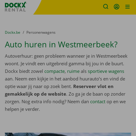
Fratello DEMO
Ga naar inhoud
Taalselectie overslaan
U bevindt zich hier:
van
Dockx.be
naar
Personenwagens
Auto huren in Westmeerbeek?
Autoverhuur: geen probleem wanneer je in Westmeerbeek
woont. Je vindt een uitgebreid gamma bij jou in de buurt.
Dockx biedt zowel
compacte
,
ruime
als
sportieve wagens
aan. Neem een kijkje in het aanbod huurauto’s en vind de
optie waar jij naar op zoek bent.
Reserveer vlot en
gemakkelijk op de website
. Zo ga je de baan op zonder
zorgen. Nog extra info nodig? Neem dan
contact
op en we
helpen je verder.