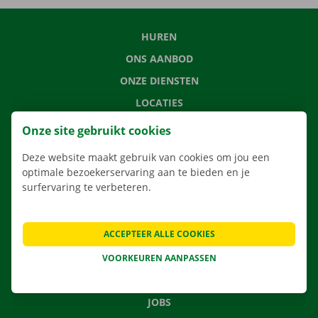
HUREN
ONS AANBOD
ONZE DIENSTEN
LOCATIES
APP
Onze site gebruikt cookies
VERHUISOPLOSSINGEN
Deze website maakt gebruik van cookies om jou een
optimale bezoekerservaring aan te bieden en je
surfervaring te verbeteren.
CONTACTEER ONS
ACCEPTEER ALLE COOKIES
VEELGESTELDE VRAGEN
NIEUWS
VOORKEUREN AANPASSEN
CADEAUBON
JOBS