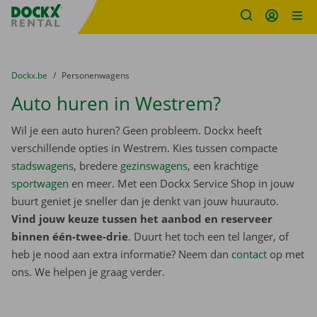
Fratello DEMO
Ga naar inhoud
Taalselectie overslaan
U bevindt zich hier:
van
Dockx.be
naar
Personenwagens
Auto huren in Westrem?
Wil je een auto huren? Geen probleem. Dockx heeft
verschillende opties in Westrem. Kies tussen compacte
stadswagens
, bredere
gezinswagens
, een krachtige
sportwagen
en meer. Met een Dockx Service Shop in jouw
buurt geniet je sneller dan je denkt van jouw huurauto.
Vind jouw keuze tussen het aanbod en reserveer
binnen één-twee-drie
. Duurt het toch een tel langer, of
heb je nood aan extra informatie? Neem dan
contact
op met
ons. We helpen je graag verder.