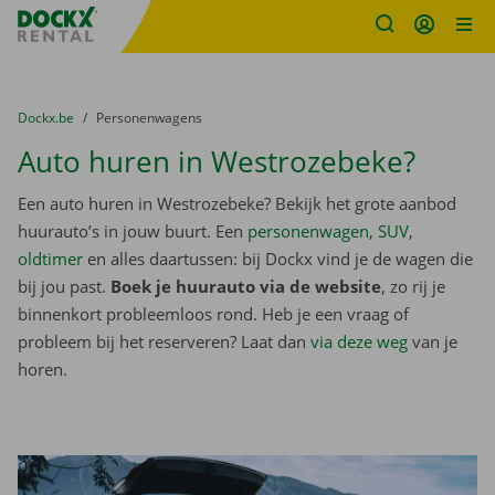
Fratello DEMO
Ga naar inhoud
Taalselectie overslaan
U bevindt zich hier:
van
Dockx.be
naar
Personenwagens
Auto huren in Westrozebeke?
Een auto huren in Westrozebeke? Bekijk het grote aanbod
huurauto’s in jouw buurt. Een
personenwagen
,
SUV
,
oldtimer
en alles daartussen: bij Dockx vind je de wagen die
bij jou past.
Boek je huurauto via de website
, zo rij je
binnenkort probleemloos rond. Heb je een vraag of
probleem bij het reserveren? Laat dan
via deze weg
van je
horen.