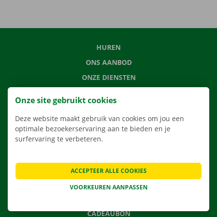
HUREN
ONS AANBOD
ONZE DIENSTEN
LOCATIES
Onze site gebruikt cookies
APP
Deze website maakt gebruik van cookies om jou een
VERHUISOPLOSSINGEN
optimale bezoekerservaring aan te bieden en je
surfervaring te verbeteren.
CONTACTEER ONS
ACCEPTEER ALLE COOKIES
VEELGESTELDE VRAGEN
VOORKEUREN AANPASSEN
NIEUWS
CADEAUBON