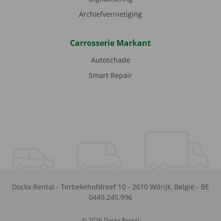
Archiefvernietiging
Carrosserie Markant
Autoschade
Smart Repair
Dockx Rental
-
Terbekehofdreef 10
-
2610
Wilrijk
,
België
-
BE
0449.245.996
© 2026 Dockx Rental