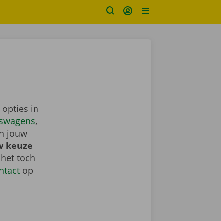
 opties in
nswagens
,
in jouw
w keuze
 het toch
ntact
op