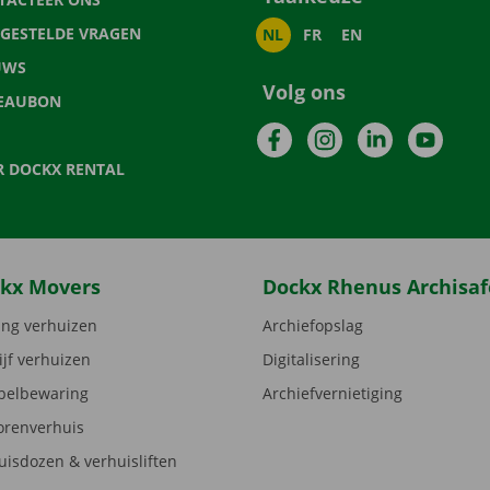
LGESTELDE VRAGEN
NL
FR
EN
UWS
Volg ons
EAUBON
Facebook
Instagram
LinkedIn
YouTu
R DOCKX RENTAL
kx Movers
Dockx Rhenus Archisaf
ng verhuizen
Archiefopslag
ijf verhuizen
Digitalisering
elbewaring
Archiefvernietiging
orenverhuis
uisdozen & verhuisliften