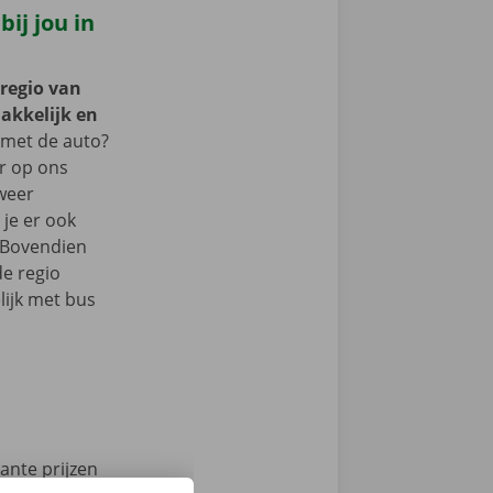
ij jou in
 regio van
akkelijk en
met de auto?
er op ons
 weer
je er ook
 Bovendien
de regio
ijk met bus
ante prijzen