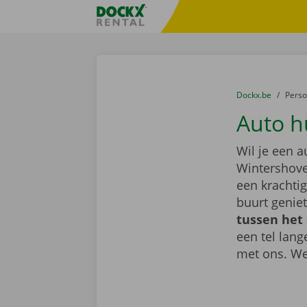
Ga naar inhoud
Taalselectie overslaan
Fratello DEMO
U bevindt zich hi
van
Dockx.be
naar
Pers
Auto h
Wil je een 
Wintershove
een krachti
buurt geniet
tussen het
een tel lan
met ons. We