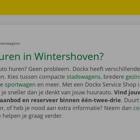
er:
onenwagens
uren in Wintershoven?
auto huren? Geen probleem. Dockx heeft verschillende
n. Kies tussen compacte
stadswagens
, bredere
gezi
ge
sportwagen
en meer. Met een Dockx Service Shop 
 je sneller dan je denkt van jouw huurauto.
Vind jou
 aanbod en reserveer binnen één-twee-drie
. Duurt
ger, of heb je nood aan extra informatie? Neem dan
co
 helpen je graag verder.