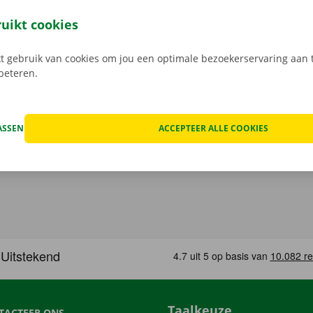
nlijke service zijn ons uithangbord. Daarnaast geniet je oo
n pechverhelping binnen heel Europa indien je huurwagen e
ruikt cookies
 rij je zonder zorgen rond in je huurauto
.
 gebruik van cookies om jou een optimale bezoekerservaring aan t
rbeteren.
ASSEN
ACCEPTEER ALLE COOKIES
Taalkeuze
TACTEER ONS