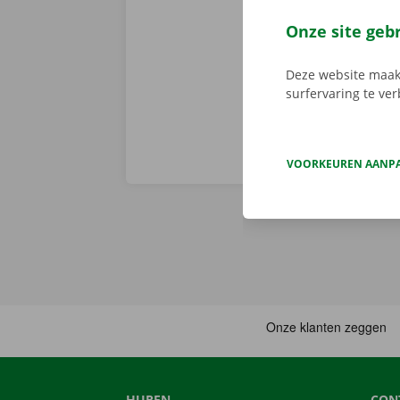
en een persoo
assistentie e
Onze site geb
fout heeft.
Zo
Deze website maakt
surfervaring te ve
VOORKEUREN AANP
HUREN
CON