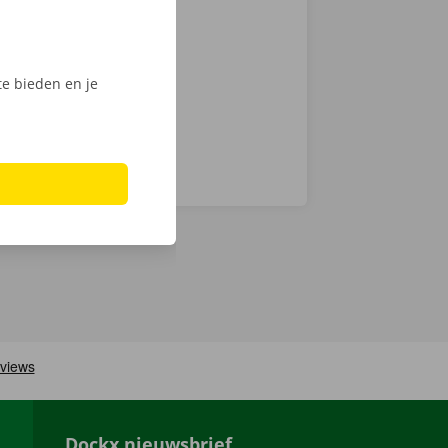
k van 24/7
en technische
e bieden en je
Dockx nieuwsbrief