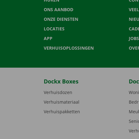
ONS AANBOD
VEE
ONZE DIENSTEN
NIE
LOCATIES
CAD
APP
JOBS
VERHUISOPLOSSINGEN
OVE
Dockx Boxes
Doc
Verhuisdozen
Woni
Verhuismateriaal
Bedr
Verhuispakketten
Meub
Seni
Verh