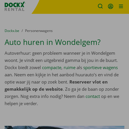
Fratello DEMO
Ga naar inhoud
Taalselectie overslaan
U bevindt zich hier:
van
Dockx.be
naar
Personenwagens
Auto huren in Wondelgem?
Autoverhuur: geen probleem wanneer je in Wondelgem
woont. Je vindt een uitgebreid gamma bij jou in de buurt.
Dockx biedt zowel
compacte
,
ruime
als
sportieve wagens
aan. Neem een kijkje in het aanbod huurauto’s en vind de
optie waar jij naar op zoek bent.
Reserveer vlot en
gemakkelijk op de website
. Zo ga je de baan op zonder
zorgen. Nog extra info nodig? Neem dan
contact
op en we
helpen je verder.