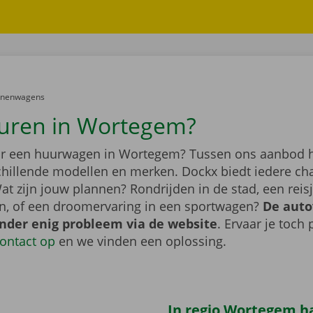
er:
onenwagens
uren in Wortegem?
r een huurwagen in Wortegem? Tussen ons aanbod h
schillende modellen en merken. Dockx biedt iedere ch
at zijn jouw plannen? Rondrijden in de stad, een rei
n, of een droomervaring in een sportwagen?
De auto
onder enig probleem via de website
. Ervaar je toch
ontact op
en we vinden een oplossing.
In regio Wortegem ha