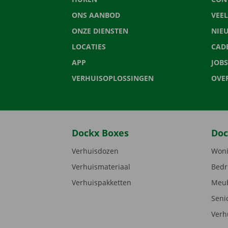
ONS AANBOD
VEE
ONZE DIENSTEN
NIE
LOCATIES
CAD
APP
JOBS
VERHUISOPLOSSINGEN
OVE
Dockx Boxes
Doc
Verhuisdozen
Woni
Verhuismateriaal
Bedr
Verhuispakketten
Meub
Seni
Verh