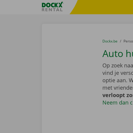
Ga naar inhoud
Taalselectie overslaan
Fratello DEMO
U bevindt zich hi
van
Dockx.be
naar
Pers
Auto h
Op zoek naa
vind je ver
optie aan. W
met vriende
verloopt z
Neem dan c