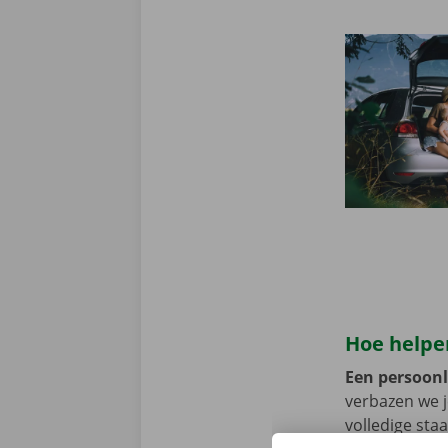
Hoe helpen
Een persoonli
verbazen we 
volledige sta