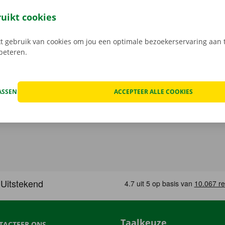
open, kan het voorkomen dat je huurwagen onderweg een te
at geval staat er 24/7 assistentie en pechverhelping voor je k
ruikt cookies
rtrek je zorgeloos op pad met je huurauto.
 gebruik van cookies om jou een optimale bezoekerservaring aan t
rbeteren.
ASSEN
ACCEPTEER ALLE COOKIES
Taalkeuze
TACTEER ONS