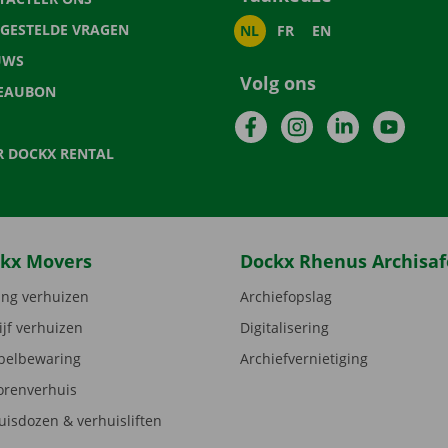
LGESTELDE VRAGEN
NL
FR
EN
UWS
Volg ons
EAUBON
Facebook
Instagram
LinkedIn
YouTu
R DOCKX RENTAL
kx Movers
Dockx Rhenus Archisaf
ng verhuizen
Archiefopslag
ijf verhuizen
Digitalisering
elbewaring
Archiefvernietiging
orenverhuis
uisdozen & verhuisliften