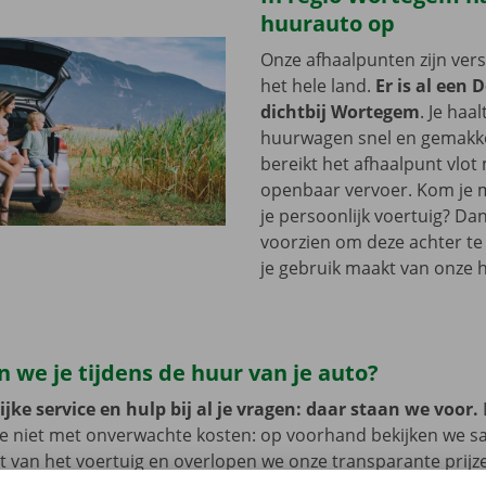
huurauto op
Onze afhaalpunten zijn ver
het hele land.
Er is al een 
dichtbij Wortegem
. Je haa
huurwagen snel en gemakkel
bereikt het afhaalpunt vlot
openbaar vervoer. Kom je me
je persoonlijk voertuig? Dan
voorzien om deze achter te l
je gebruik maakt van onze 
 we je tijdens de huur van je auto?
jke service en hulp bij al je vragen: daar staan we voor.
je niet met onverwachte kosten: op voorhand bekijken we 
at van het voertuig en overlopen we onze transparante prij