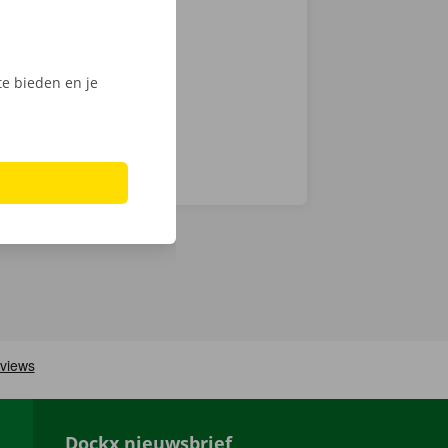
chnische fout
laar: in heel
e bieden en je
Dockx nieuwsbrief