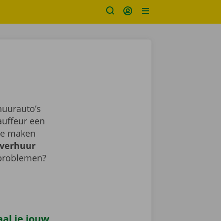
uurauto’s
auffeur een
sje maken
verhuur
 problemen?
al je jouw