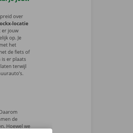
spreid over
Dockx-locatie
lt er jouw
ijk op. Je
 met het
t de fiets of
 is er plaats
aten terwijl
huurauto’s.
Daarom
samen de
zen. Hoewel we