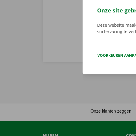
er niet op h
vertoont. In d
Onze site geb
Europa. Zo ve
Deze website maakt
surfervaring te ve
VOORKEUREN AANP
HUREN
CON