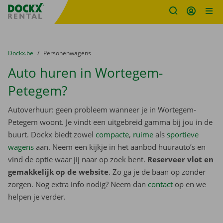
Fratello DEMO
Ga naar inhoud
Taalselectie overslaan
U bevindt zich hier:
van
Dockx.be
naar
Personenwagens
Auto huren in Wortegem-
Petegem?
Autoverhuur: geen probleem wanneer je in Wortegem-
Petegem woont. Je vindt een uitgebreid gamma bij jou in de
buurt. Dockx biedt zowel
compacte
,
ruime
als
sportieve
wagens
aan. Neem een kijkje in het aanbod huurauto’s en
vind de optie waar jij naar op zoek bent.
Reserveer vlot en
gemakkelijk op de website
. Zo ga je de baan op zonder
zorgen. Nog extra info nodig? Neem dan
contact
op en we
helpen je verder.