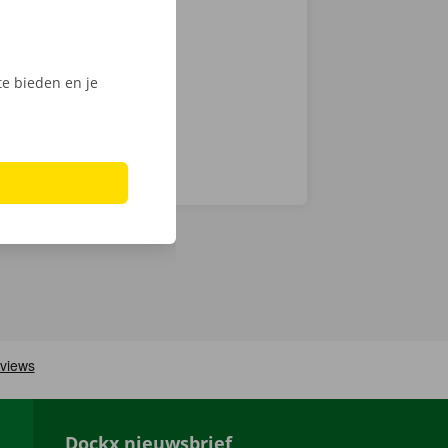
chnische fout
laar: in heel
e bieden en je
Dockx nieuwsbrief