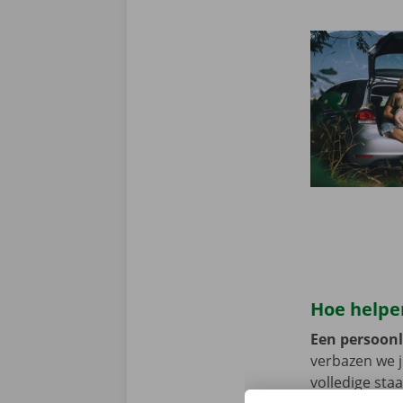
Hoe helpen
Een persoonli
verbazen we 
volledige sta