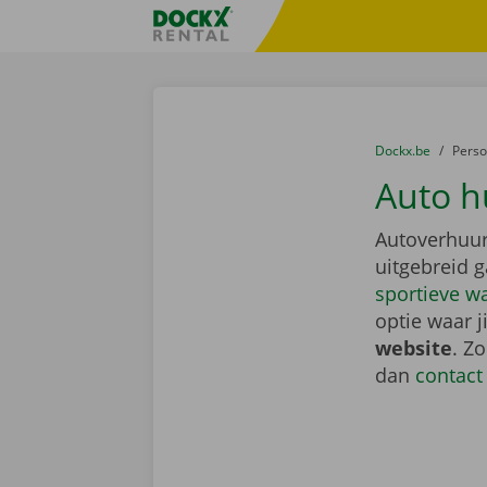
Ga naar inhoud
Taalselectie overslaan
Fratello DEMO
U bevindt zich hi
van
Dockx.be
naar
Pers
Auto h
Autoverhuur
uitgebreid 
sportieve w
optie waar j
website
. Z
dan
contact