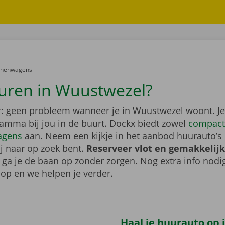
er:
onenwagens
uren in Wuustwezel?
: geen probleem wanneer je in Wuustwezel woont. Je
gamma bij jou in de buurt. Dockx biedt zowel
compact
agens
aan. Neem een kijkje in het aanbod huurauto’s 
ij naar op zoek bent.
Reserveer vlot en gemakkelijk
o ga je de baan op zonder zorgen. Nog extra info nod
op en we helpen je verder.
Haal je huurauto op i