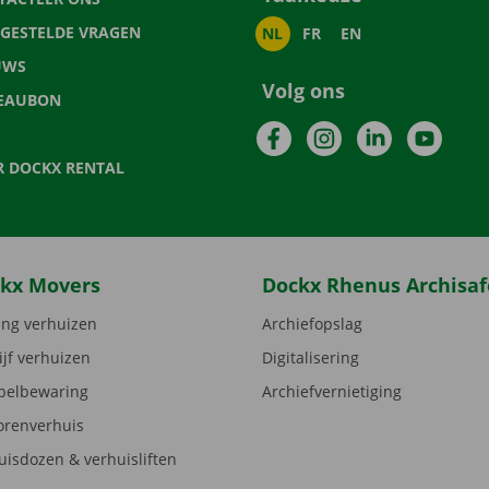
LGESTELDE VRAGEN
NL
FR
EN
UWS
Volg ons
EAUBON
Facebook
Instagram
LinkedIn
YouTu
R DOCKX RENTAL
kx Movers
Dockx Rhenus Archisaf
ng verhuizen
Archiefopslag
ijf verhuizen
Digitalisering
elbewaring
Archiefvernietiging
orenverhuis
uisdozen & verhuisliften