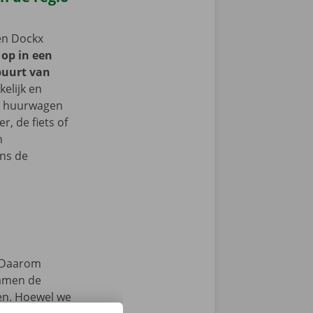
een Dockx
 op in een
buurt van
kelijk en
je huurwagen
, de fiets of
n
ns de
Daarom
samen de
zen. Hoewel we