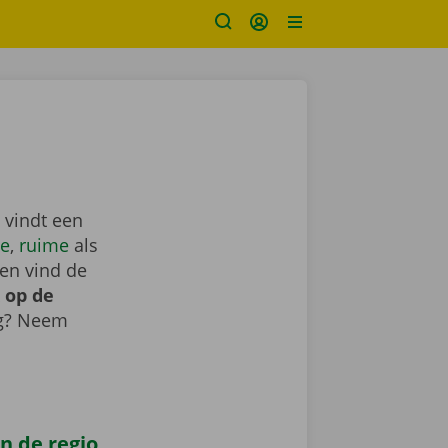
 vindt een
e
,
ruime
als
en vind de
 op de
ig? Neem
n de regio