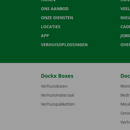
ONS AANBOD
VEE
ONZE DIENSTEN
NIE
LOCATIES
CAD
APP
JOBS
VERHUISOPLOSSINGEN
OVE
Dockx Boxes
Doc
Verhuisdozen
Woni
Verhuismateriaal
Bedr
Verhuispakketten
Meub
Seni
Verh