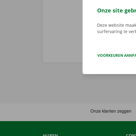
er niet op h
vertoont. In d
Onze site geb
Europa. Zo ve
Deze website maakt
surfervaring te ve
VOORKEUREN AANP
HUREN
CON