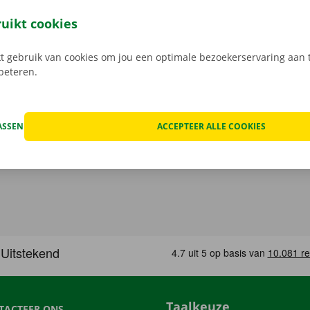
open, kan het voorkomen dat je huurwagen onderweg een te
at geval staat er 24/7 assistentie en pechverhelping voor je k
ruikt cookies
rtrek je zorgeloos op pad met je huurauto.
 gebruik van cookies om jou een optimale bezoekerservaring aan t
rbeteren.
ASSEN
ACCEPTEER ALLE COOKIES
Taalkeuze
TACTEER ONS