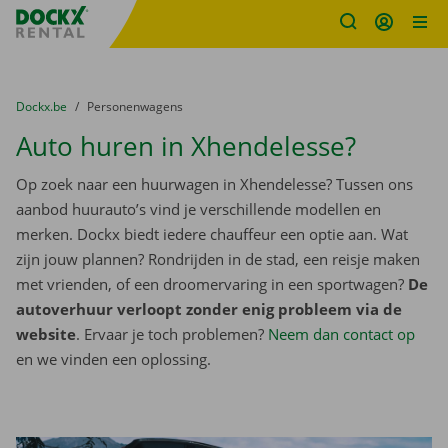
Fratello DEMO
Ga naar inhoud
Taalselectie overslaan
U bevindt zich hier:
van
Dockx.be
naar
Personenwagens
Auto huren in Xhendelesse?
Op zoek naar een huurwagen in Xhendelesse? Tussen ons
aanbod huurauto’s vind je verschillende modellen en
merken. Dockx biedt iedere chauffeur een optie aan. Wat
zijn jouw plannen? Rondrijden in de stad, een reisje maken
met vrienden, of een droomervaring in een sportwagen?
De
autoverhuur verloopt zonder enig probleem via de
website
. Ervaar je toch problemen?
Neem dan contact op
en we vinden een oplossing.