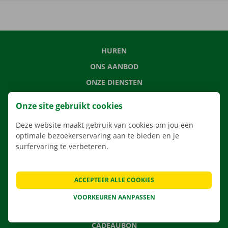
HUREN
ONS AANBOD
ONZE DIENSTEN
LOCATIES
Onze site gebruikt cookies
APP
Deze website maakt gebruik van cookies om jou een
VERHUISOPLOSSINGEN
optimale bezoekerservaring aan te bieden en je
surfervaring te verbeteren.
CONTACTEER ONS
ACCEPTEER ALLE COOKIES
VEELGESTELDE VRAGEN
VOORKEUREN AANPASSEN
NIEUWS
CADEAUBON