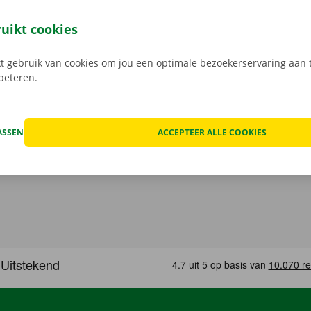
 staat van de auto voor vertrek samen in beeld.
Transpara
 service: daar gaan we voor.
ruikt cookies
 gebruik van cookies om jou een optimale bezoekerservaring aan t
rbeteren.
ASSEN
ACCEPTEER ALLE COOKIES