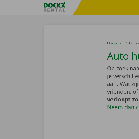
Ga naar inhoud
Taalselectie overslaan
Fratello DEMO
U bevindt zich hi
van
Dockx.be
naar
Pers
Auto h
Op zoek naa
je verschil
aan. Wat zi
vrienden, o
verloopt z
Neem dan c