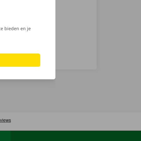
ntie en een
e bieden en je