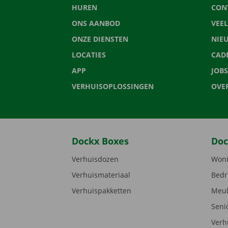
HUREN
CON
ONS AANBOD
VEE
ONZE DIENSTEN
NIE
LOCATIES
CAD
APP
JOBS
VERHUISOPLOSSINGEN
OVE
Dockx Boxes
Doc
Verhuisdozen
Woni
Verhuismateriaal
Bedr
Verhuispakketten
Meub
Seni
Verh