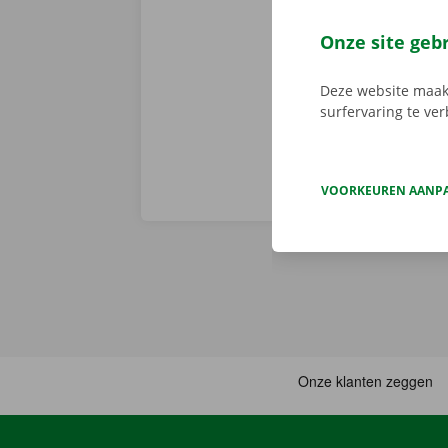
We brengen de
persoonlijke
Onze site geb
Deze website maakt
surfervaring te ve
VOORKEUREN AANP