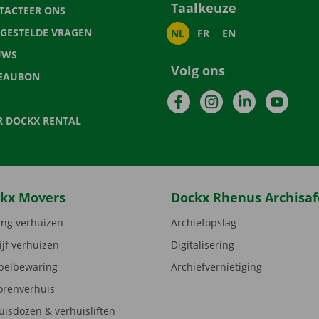
Taalkeuze
TACTEER ONS
LGESTELDE VRAGEN
NL
FR
EN
UWS
Volg ons
EAUBON
Facebook
Instagram
LinkedIn
YouTu
R DOCKX RENTAL
kx Movers
Dockx Rhenus Archisaf
ng verhuizen
Archiefopslag
ijf verhuizen
Digitalisering
elbewaring
Archiefvernietiging
orenverhuis
uisdozen & verhuisliften