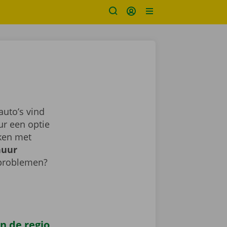
uto’s vind
ur een optie
aken met
huur
 problemen?
n de regio