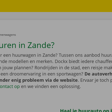
er:
onenwagens
uren in Zande?
r een huurwagen in Zande? Tussen ons aanbod huura
lende modellen en merken. Dockx biedt iedere chauffe
jn jouw plannen? Rondrijden in de stad, een reisje m
f een droomervaring in een sportwagen?
De autover
onder enig probleem via de website
. Ervaar je toch
ontact op
en we vinden een oplossing.
Haal je huurauto op i