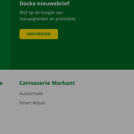
Dockx nieuwsbrief
Blijf op de hoogte van
nieuwigheden en promoties
INSCHRIJVEN
be
e
Carrosserie Markant
Autoschade
Smart Repair