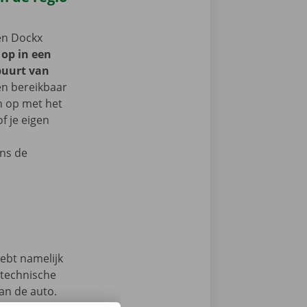
een Dockx
 op in een
buurt van
en bereikbaar
n op met het
f je eigen
ns de
hebt namelijk
 technische
an de auto.