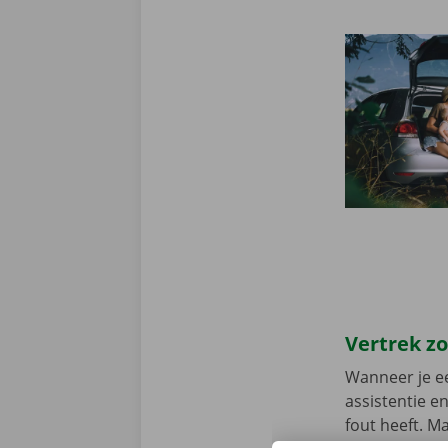
Vertrek z
Wanneer je ee
assistentie e
fout heeft. M