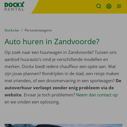
Fratello DEMO
Ga naar inhoud
Taalselectie overslaan
U bevindt zich hier:
van
Dockx.be
naar
Personenwagens
Auto huren in Zandvoorde?
Op zoek naar een huurwagen in Zandvoorde? Tussen ons
aanbod huurauto’s vind je verschillende modellen en
merken. Dockx biedt iedere chauffeur een optie aan. Wat
zijn jouw plannen? Rondrijden in de stad, een reisje maken
met vrienden, of een droomervaring in een sportwagen?
De
autoverhuur verloopt zonder enig probleem via de
website
. Ervaar je toch problemen?
Neem dan contact op
en we vinden een oplossing.