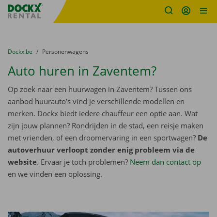
Fratello DEMO
Ga naar inhoud
Taalselectie overslaan
U bevindt zich hier:
van
Dockx.be
naar
Personenwagens
Auto huren in Zaventem?
Op zoek naar een huurwagen in Zaventem? Tussen ons
aanbod huurauto’s vind je verschillende modellen en
merken. Dockx biedt iedere chauffeur een optie aan. Wat
zijn jouw plannen? Rondrijden in de stad, een reisje maken
met vrienden, of een droomervaring in een sportwagen?
De
autoverhuur verloopt zonder enig probleem via de
website
. Ervaar je toch problemen?
Neem dan contact op
en we vinden een oplossing.