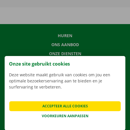
HUREN
ONS AANBOD
ONZE DIENSTEN
LOCATIES
Onze site gebruikt cookies
APP
Deze website maakt gebruik van cookies om jou een
VERHUISOPLOSSINGEN
optimale bezoekerservaring aan te bieden en je
surfervaring te verbeteren.
ACCEPTEER ALLE COOKIES
CONTACTEER ONS
VOORKEUREN AANPASSEN
VEELGESTELDE VRAGEN
NIEUWS