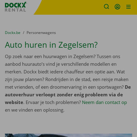
Fratello DEMO
Ga naar inhoud
Taalselectie overslaan
U bevindt zich hier:
van
Dockx.be
naar
Personenwagens
Auto huren in Zegelsem?
Op zoek naar een huurwagen in Zegelsem? Tussen ons
aanbod huurauto’s vind je verschillende modellen en
merken. Dockx biedt iedere chauffeur een optie aan. Wat
zijn jouw plannen? Rondrijden in de stad, een reisje maken
met vrienden, of een droomervaring in een sportwagen?
De
autoverhuur verloopt zonder enig probleem via de
website
. Ervaar je toch problemen?
Neem dan contact op
en we vinden een oplossing.