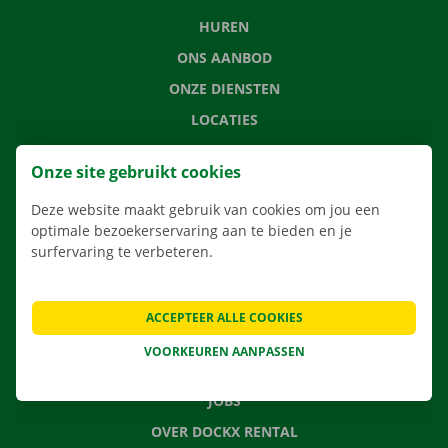
HUREN
ONS AANBOD
ONZE DIENSTEN
LOCATIES
APP
Onze site gebruikt cookies
VERHUISOPLOSSINGEN
Deze website maakt gebruik van cookies om jou een
optimale bezoekerservaring aan te bieden en je
surfervaring te verbeteren.
CONTACTEER ONS
VEELGESTELDE VRAGEN
ACCEPTEER ALLE COOKIES
NIEUWS
VOORKEUREN AANPASSEN
CADEAUBON
JOBS
OVER DOCKX RENTAL