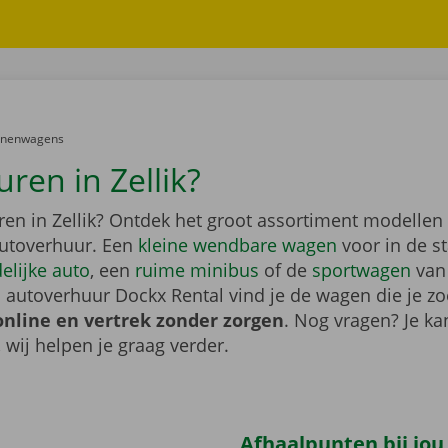
er:
onenwagens
ren in Zellik?
ren in Zellik? Ontdek het groot assortiment modelle
utoverhuur. Een
kleine wendbare wagen
voor in de s
elijke auto
, een
ruime minibus
of de
sportwagen
van
 autoverhuur Dockx Rental vind je de wagen die je zo
online en vertrek zonder zorgen
. Nog vragen? Je kan
, wij helpen je graag verder.
Afhaalpunten bij jou