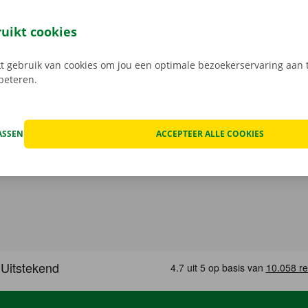
uto bij Dockx? Dan geniet je van enkele voordelen. Transpar
nlijke service zijn ons uithangbord. Daarnaast geniet je oo
ruikt cookies
n pechverhelping binnen heel Europa indien je huurwagen e
 rij je zonder zorgen rond in je huurauto
.
 gebruik van cookies om jou een optimale bezoekerservaring aan t
rbeteren.
ASSEN
ACCEPTEER ALLE COOKIES