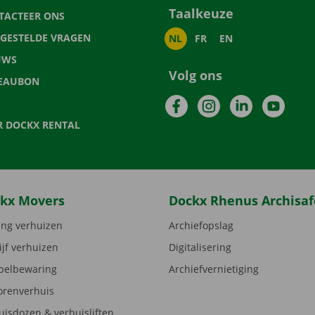
Taalkeuze
TACTEER ONS
LGESTELDE VRAGEN
NL
FR
EN
UWS
Volg ons
EAUBON
Facebook
Instagram
LinkedIn
YouTu
R DOCKX RENTAL
kx Movers
Dockx Rhenus Archisaf
ng verhuizen
Archiefopslag
ijf verhuizen
Digitalisering
elbewaring
Archiefvernietiging
orenverhuis
uisdozen & verhuisliften