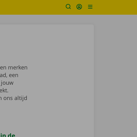
n en merken
tad, een
 jouw
ekt.
 ons altijd
 in de