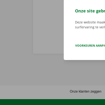
Huur je een a
en een persoo
Onze site geb
assistentie e
fout heeft.
Zo
Deze website maakt
surfervaring te ve
VOORKEUREN AANP