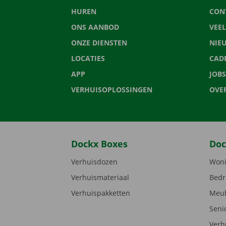
HUREN
CON
ONS AANBOD
VEE
ONZE DIENSTEN
NIE
LOCATIES
CAD
APP
JOBS
VERHUISOPLOSSINGEN
OVE
Dockx Boxes
Doc
Verhuisdozen
Woni
Verhuismateriaal
Bedr
Verhuispakketten
Meub
Seni
Verh