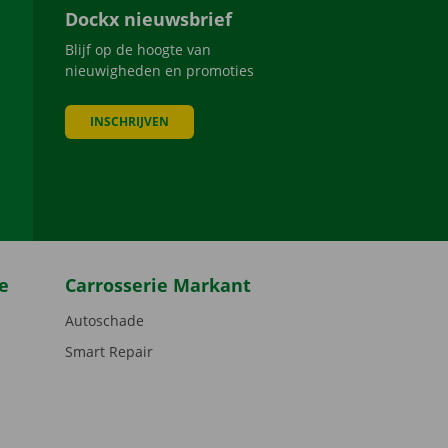
Dockx nieuwsbrief
Blijf op de hoogte van
nieuwigheden en promoties
INSCHRIJVEN
be
e
Carrosserie Markant
Autoschade
Smart Repair