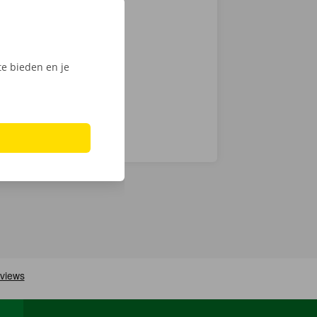
ante prijzen
k van 24/7
en technische
e bieden en je