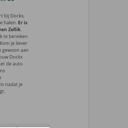
 bij Dockx,
te halen.
Er is
van Zellik
.
k te bereiken
Kom je liever
an gewoon aan
 jouw Dockx
et de auto
ons
e
s nadat je
gt.