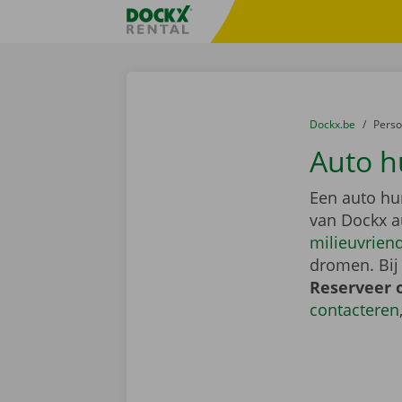
Ga naar inhoud
Taalselectie overslaan
Fratello DEMO
U bevindt zich hi
van
Dockx.be
naar
Pers
Auto hu
Een auto hu
van Dockx a
milieuvriend
dromen. Bij
Reserveer 
contacteren