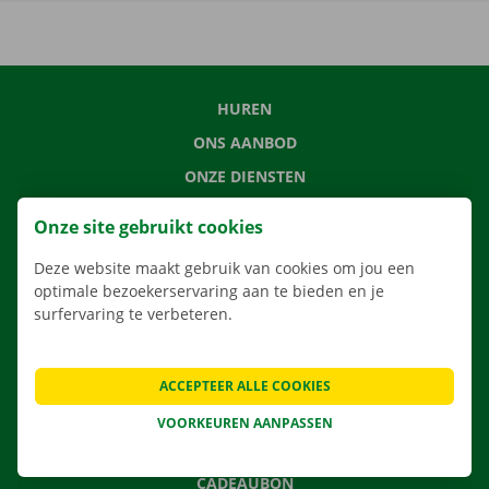
HUREN
ONS AANBOD
ONZE DIENSTEN
LOCATIES
Onze site gebruikt cookies
APP
Deze website maakt gebruik van cookies om jou een
VERHUISOPLOSSINGEN
optimale bezoekerservaring aan te bieden en je
surfervaring te verbeteren.
CONTACTEER ONS
ACCEPTEER ALLE COOKIES
VEELGESTELDE VRAGEN
VOORKEUREN AANPASSEN
NIEUWS
CADEAUBON