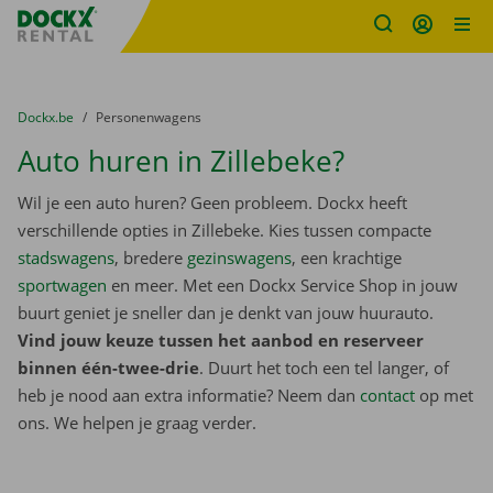
Fratello DEMO
Ga naar inhoud
Taalselectie overslaan
U bevindt zich hier:
van
Dockx.be
naar
Personenwagens
Auto huren in Zillebeke?
Wil je een auto huren? Geen probleem. Dockx heeft
verschillende opties in Zillebeke. Kies tussen compacte
stadswagens
, bredere
gezinswagens
, een krachtige
sportwagen
en meer. Met een Dockx Service Shop in jouw
buurt geniet je sneller dan je denkt van jouw huurauto.
Vind jouw keuze tussen het aanbod en reserveer
binnen één-twee-drie
. Duurt het toch een tel langer, of
heb je nood aan extra informatie? Neem dan
contact
op met
ons. We helpen je graag verder.