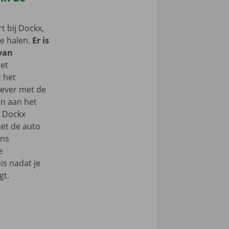
 bij Dockx,
te halen.
Er is
 van
het
t het
iever met de
n aan het
w Dockx
et de auto
ons
e
s nadat je
gt.