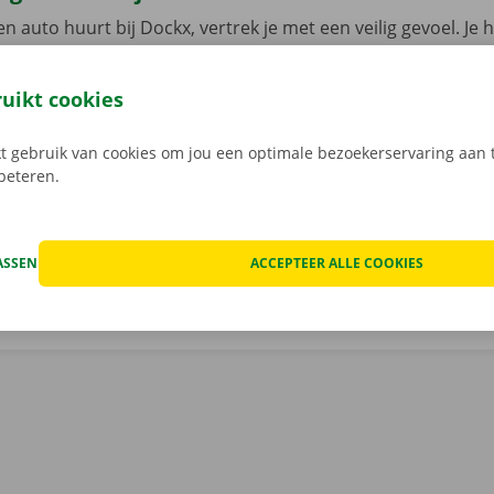
n auto huurt bij Dockx, vertrek je met een veilig gevoel. Je 
n pechverhelping in heel Europa wanneer je huurwagen een
aak je ook geen zorgen om verborgen kosten na het huren v
ruikt cookies
 staat van de auto voor vertrek samen in beeld.
Transpara
 service: daar gaan we voor.
 gebruik van cookies om jou een optimale bezoekerservaring aan t
rbeteren.
ASSEN
ACCEPTEER ALLE COOKIES