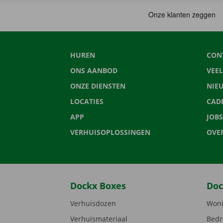
HUREN
CON
ONS AANBOD
VEE
ONZE DIENSTEN
NIE
LOCATIES
CAD
APP
JOBS
VERHUISOPLOSSINGEN
OVE
Dockx Boxes
Doc
Verhuisdozen
Woni
Verhuismateriaal
Bedr