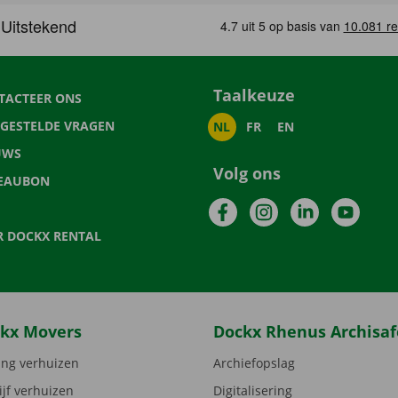
Taalkeuze
TACTEER ONS
LGESTELDE VRAGEN
NL
FR
EN
UWS
Volg ons
EAUBON
Facebook
Instagram
LinkedIn
YouTu
R DOCKX RENTAL
kx Movers
Dockx Rhenus Archisaf
ng verhuizen
Archiefopslag
ijf verhuizen
Digitalisering