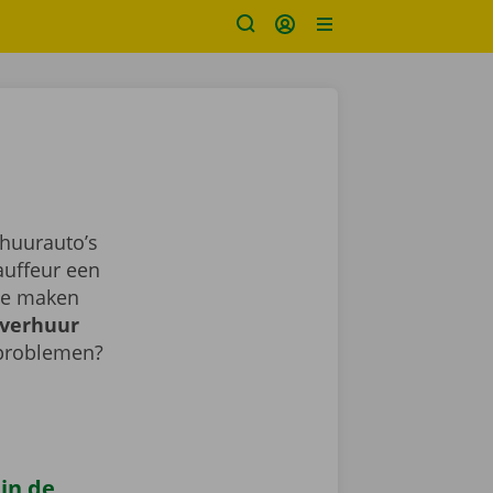
huurauto’s
auffeur een
sje maken
verhuur
 problemen?
 in de