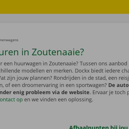
er:
onenwagens
uren in Zoutenaaie?
r een huurwagen in Zoutenaaie? Tussen ons aanbod 
schillende modellen en merken. Dockx biedt iedere ch
at zijn jouw plannen? Rondrijden in de stad, een rei
n, of een droomervaring in een sportwagen?
De auto
onder enig probleem via de website
. Ervaar je toch
ontact op
en we vinden een oplossing.
Afhaalpunten bij jou