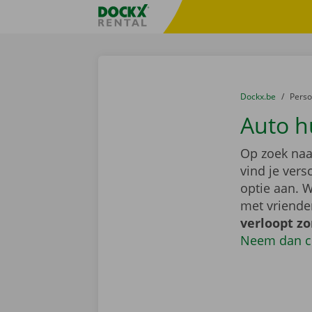
Ga naar inhoud
Taalselectie overslaan
Fratello DEMO
U bevindt zich hi
van
Dockx.be
naar
Pers
Auto h
Op zoek naa
vind je ver
optie aan. W
met vriende
verloopt z
Neem dan c