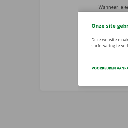
Wanneer je ee
assistentie e
fout heeft. M
Onze site geb
We brengen de
persoonlijke
Deze website maakt
surfervaring te ve
VOORKEUREN AANP