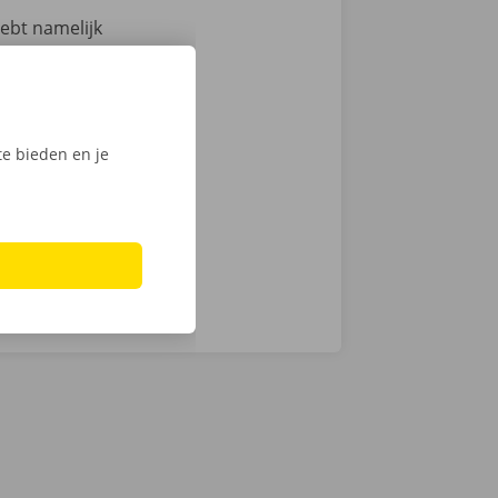
hebt namelijk
 technische
an de auto.
ntie en een
e bieden en je