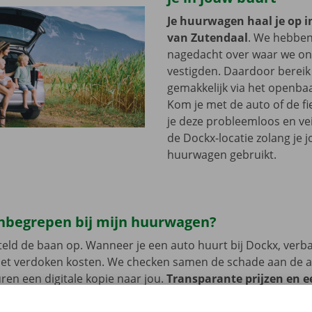
Je huurwagen haal je op i
van Zutendaal
. We hebbe
nagedacht over waar we onz
vestigden. Daardoor bereik 
gemakkelijk via het openbaa
Kom je met de auto of de fi
je deze probleemloos en vei
de Dockx-locatie zolang je 
huurwagen gebruikt.
 inbegrepen bij mijn huurwagen?
eld de baan op. Wanneer je een auto huurt bij Dockx, verb
met verdoken kosten. We checken samen de schade aan de 
uren een digitale kopie naar jou.
Transparante prijzen en e
service zijn onze prioriteit.
Heb je daarnaast technische p