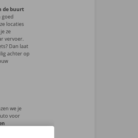
n de buurt
n goed
e locaties
je ze
r vervoer.
ets? Dan laat
lig achter op
jouw
azen we je
auto voor
en
ech