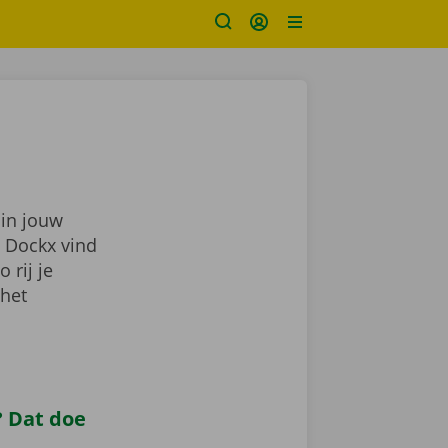
 in jouw
j Dockx vind
zo rij je
 het
 Dat doe