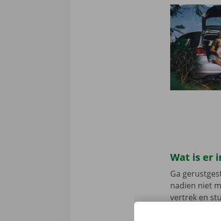
Wat is er
Ga gerustgest
nadien niet 
vertrek en st
persoonlijke 