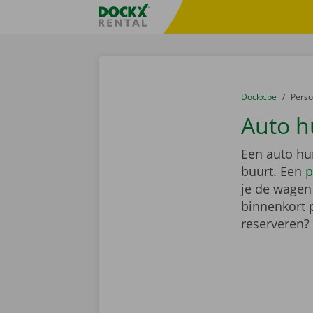
Ga naar inhoud
Taalselectie overslaan
Fratello DEMO
U bevindt zich hi
van
Dockx.be
naar
Pers
Auto h
Een auto hu
buurt. Een
p
je de wagen 
binnenkort 
reserveren?