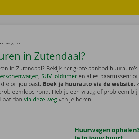
er:
onenwagens
uren in Zutendaal?
ren in Zutendaal? Bekijk het grote aanbod huurauto’s
ersonenwagen
,
SUV
,
oldtimer
en alles daartussen: bi
die bij jou past.
Boek je huurauto via de website
, 
probleemloos rond. Heb je een vraag of probleem bij
 Laat dan
via deze weg
van je horen.
Huurwagen ophalen?
je in jouw buurt