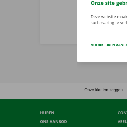
onderweg? Dan
Onze site geb
Deze website maakt
surfervaring te ve
VOORKEUREN AANP
HUREN
CON
ONS AANBOD
VEE