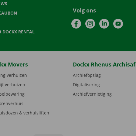
UWS
Volg ons
EAUBON
Facebook
Instagram
LinkedIn
YouTu
R DOCKX RENTAL
kx Movers
Dockx Rhenus Archisaf
ng verhuizen
Archiefopslag
ijf verhuizen
Digitalisering
elbewaring
Archiefvernietiging
orenverhuis
uisdozen & verhuisliften