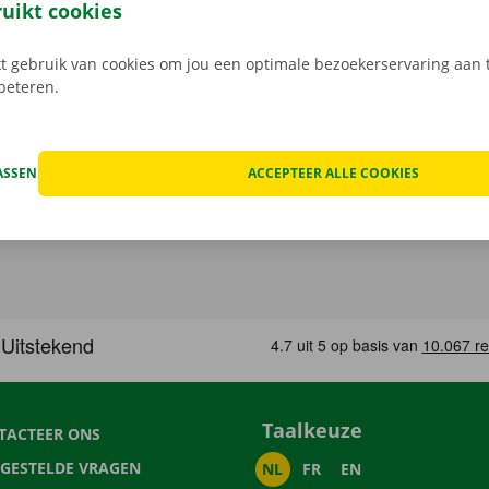
 staat er 24/7 assistentie en pechverhelping voor je klaar.
ruikt cookies
 gebruik van cookies om jou een optimale bezoekerservaring aan t
rbeteren.
ASSEN
ACCEPTEER ALLE COOKIES
Taalkeuze
TACTEER ONS
LGESTELDE VRAGEN
NL
FR
EN