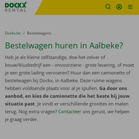
Fratello DEMO
Ga naar inhoud
Taalselectie overslaan
U bevindt zich hier:
van
Dockx.be
naar
Bestelwagens
Bestelwagen huren in Aalbeke?
Heb je als kleine zelfstandige, doe-het-zelver of
bouw/klusbedrijf een - onvoorziene - grote levering, of moet
je een grote lading vervoeren? Huur dan een camionette of
bestelwagen bij Dockx, in Aalbeke. Deze ruime wagens
hebben voldoende plaats voor al je spullen.
Ga door ons
aanbod, en kies de camionette die het beste bij jouw
situatie past
. Je vindt er verschillende groottes en maten
terug. Nog extra vragen?
Contacteer
ons gerust, we helpen
je graag verder.