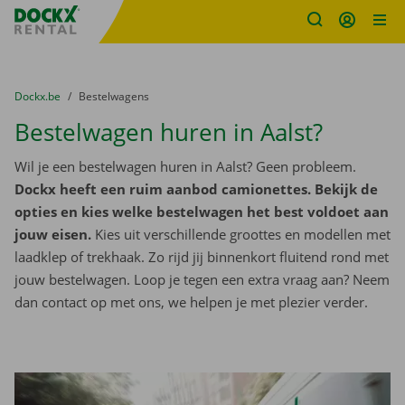
Fratello DEMO
Ga naar inhoud
Taalselectie overslaan
U bevindt zich hier:
van
Dockx.be
naar
Bestelwagens
Bestelwagen huren in Aalst?
Wil je een bestelwagen huren in Aalst? Geen probleem.
Dockx heeft een ruim aanbod camionettes. Bekijk de
opties en kies welke bestelwagen het best voldoet aan
jouw eisen.
Kies uit verschillende groottes en modellen met
laadklep of trekhaak. Zo rijd jij binnenkort fluitend rond met
jouw bestelwagen. Loop je tegen een extra vraag aan? Neem
dan contact op met ons, we helpen je met plezier verder.