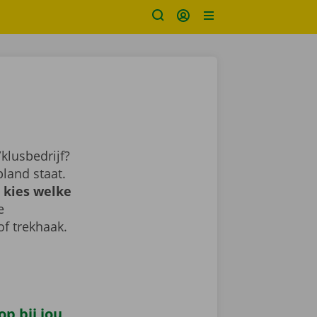
klusbedrijf?
land staat.
 kies welke
e
of trekhaak.
p bij jou