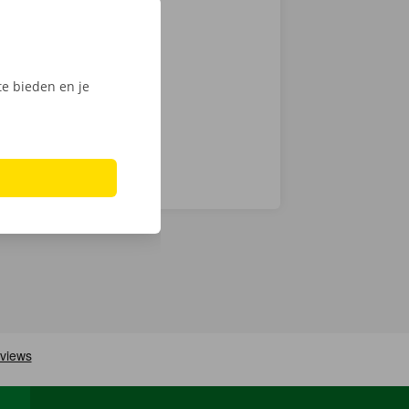
s Dockx-app
e. Kies snel
n haal jouw
e bieden en je