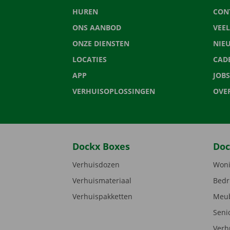
HUREN
CON
ONS AANBOD
VEE
ONZE DIENSTEN
NIE
LOCATIES
CAD
APP
JOBS
VERHUISOPLOSSINGEN
OVE
Dockx Boxes
Doc
Verhuisdozen
Woni
Verhuismateriaal
Bedr
Verhuispakketten
Meub
Seni
Verh