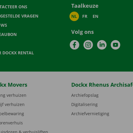
Taalkeuze
TACTEER ONS
LGESTELDE VRAGEN
NL
FR
EN
UWS
Volg ons
EAUBON
Facebook
Instagram
LinkedIn
YouTu
R DOCKX RENTAL
kx Movers
Dockx Rhenus Archisaf
ng verhuizen
Archiefopslag
ijf verhuizen
Digitalisering
elbewaring
Archiefvernietiging
orenverhuis
uisdozen & verhuisliften