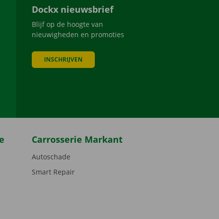
Dockx nieuwsbrief
Blijf op de hoogte van
nieuwigheden en promoties
INSCHRIJVEN
be
e
Carrosserie Markant
Autoschade
Smart Repair