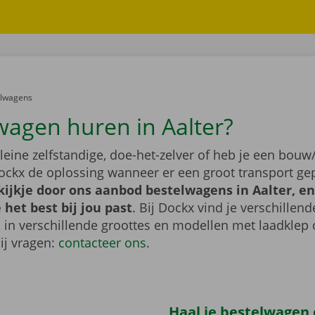
er:
elwagens
wagen huren in Aalter?
leine zelfstandige, doe-het-zelver of heb je een bouw/
ockx de oplossing wanneer er een groot transport gep
ijkje door ons aanbod bestelwagens in Aalter, en
het best bij jou past
. Bij Dockx vind je verschillend
 in verschillende groottes en modellen met laadklep 
bij vragen:
contacteer ons
.
Haal je bestelwagen o