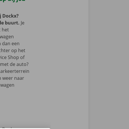
j Dockx?
de buurt.
Je
t het
lwagen
m dan een
chter op het
vice Shop of
r met de auto?
parkeerterrein
m weer naar
elwagen