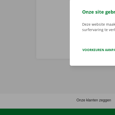
Een bestelwa
voor
Android
Onze site geb
en gemakkelij
huurwagen op 
Deze website maakt
surfervaring te ve
VOORKEUREN AANP