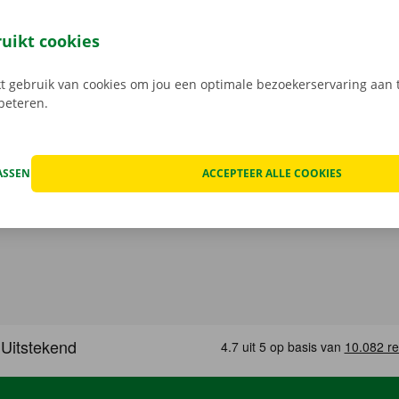
gen huren was nog nooit zo gemakkelijk. Download de grati
of
Apple
en reserveer 24/7 een camionette via de smartphon
ruikt cookies
k het model dat bij jouw situatie past. Reken af via de app e
in een Pick-up Point of Dockx Service Shop naar keuze.
 gebruik van cookies om jou een optimale bezoekerservaring aan t
rbeteren.
ASSEN
ACCEPTEER ALLE COOKIES