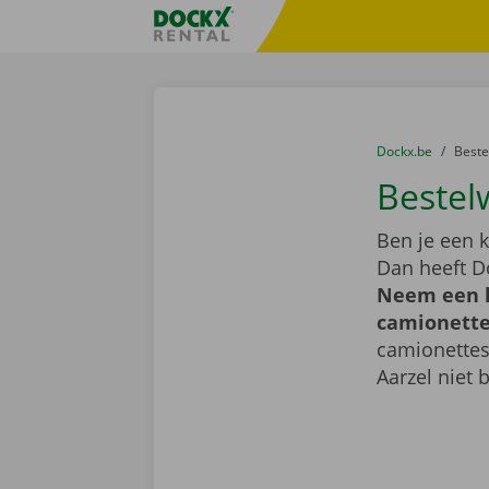
Ga naar inhoud
Taalselectie overslaan
Fratello DEMO
U bevindt zich hi
van
Dockx.be
naar
Best
Bestel
Ben je een k
Dan heeft D
Neem een k
camionette 
camionettes
Aarzel niet 