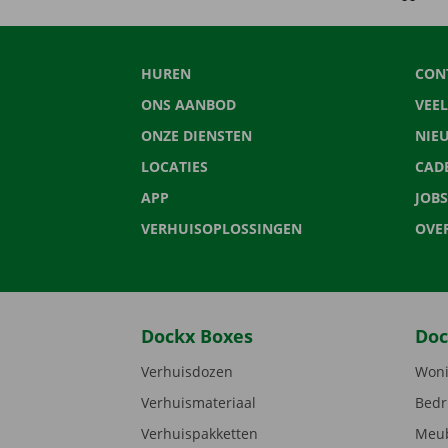
HUREN
CON
ONS AANBOD
VEE
ONZE DIENSTEN
NIE
LOCATIES
CAD
APP
JOBS
VERHUISOPLOSSINGEN
OVE
Dockx Boxes
Doc
Verhuisdozen
Woni
Verhuismateriaal
Bedr
Verhuispakketten
Meub