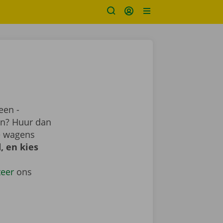
een -
ren? Huur dan
me wagens
, en kies
teer
ons