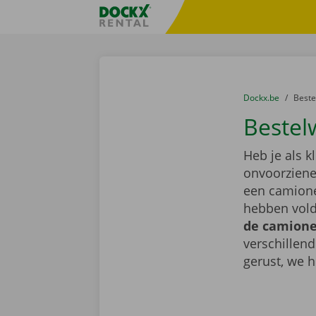
Ga naar inhoud
Taalselectie overslaan
Fratello DEMO
U bevindt zich hi
van
Dockx.be
naar
Best
Bestel
Heb je als k
onvoorziene 
een camione
hebben vold
de camionet
verschillen
gerust, we h