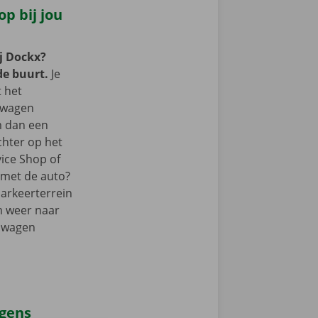
p bij jou
j Dockx?
de buurt.
Je
t het
lwagen
m dan een
chter op het
vice Shop of
r met de auto?
parkeerterrein
m weer naar
elwagen
agens