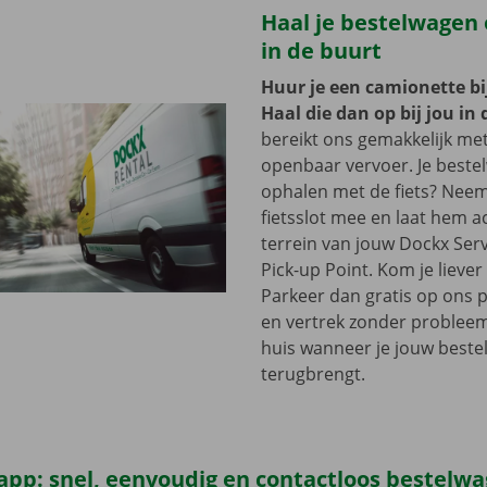
Haal je bestelwagen o
in de buurt
Huur je een camionette bi
Haal die dan op bij jou in 
bereikt ons gemakkelijk me
openbaar vervoer. Je beste
ophalen met de fiets? Nee
fietsslot mee en laat hem a
terrein van jouw Dockx Ser
Pick-up Point. Kom je lieve
Parkeer dan gratis op ons 
en vertrek zonder problee
huis wanneer je jouw best
terugbrengt.
app: snel, eenvoudig en contactloos bestelw