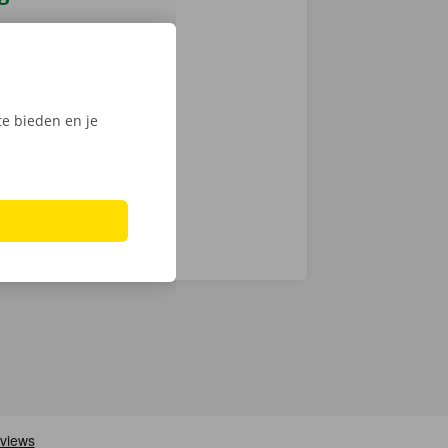
 je een
 op weg: kies
nt klaar om te
e bieden en je