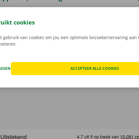
7 je bestelwagen via de Dockx-app. Geheel contactloos huur
ruikt cookies
eze open je gemakkelijk met jouw digitale sleutel. Je bent zo
, maak je keuze uit het aanbod voertuigen, reken af en je be
 gebruik van cookies om jou een optimale bezoekerservaring aan t
Download de gratis app nu voor
Android
, of
Apple
.
rbeteren.
ASSEN
ACCEPTEER ALLE COOKIES