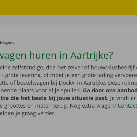
er:
elwagens
wagen huren in Aartrijke?
leine zelfstandige, doe-het-zelver of bouw/klusbedrijf 
- grote levering, of moet je een grote lading vervoe
tte of bestelwagen bij Dockx, in Aartrijke. Deze rui
oende plaats voor al je spullen.
Ga door ons aanbod
te die het beste bij jouw situatie past
. Je vindt er
de groottes en maten terug. Nog extra vragen?
Contac
elpen je graag verder.