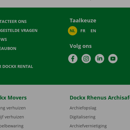
Taalkeuze
TACTEER ONS
LGESTELDE VRAGEN
NL
FR
EN
UWS
Volg ons
EAUBON
Facebook
Instagram
LinkedIn
YouTu
R DOCKX RENTAL
kx Movers
Dockx Rhenus Archisaf
ng verhuizen
Archiefopslag
ijf verhuizen
Digitalisering
elbewaring
Archiefvernietiging