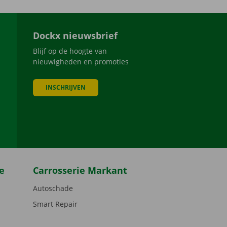
Dockx nieuwsbrief
Blijf op de hoogte van
nieuwigheden en promoties
INSCHRIJVEN
be
e
Carrosserie Markant
Autoschade
Smart Repair