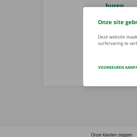
huren
Reserveer 24/
Onze site geb
camionette, d
je afhaalpunt
Deze website maakt
vertrekken. 
surfervaring te ve
VOORKEUREN AANP