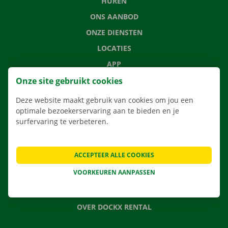
HUREN
ONS AANBOD
ONZE DIENSTEN
LOCATIES
APP
VERHUISOPLOSSINGEN
Onze site gebruikt cookies
Deze website maakt gebruik van cookies om jou een
optimale bezoekerservaring aan te bieden en je
surfervaring te verbeteren.
CONTACTEER ONS
VEELGESTELDE VRAGEN
ACCEPTEER ALLE COOKIES
NIEUWS
VOORKEUREN AANPASSEN
CADEAUBON
JOBS
OVER DOCKX RENTAL