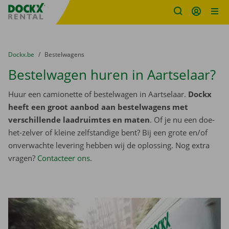
Fratello DEMO
Ga naar inhoud
Taalselectie overslaan
U bevindt zich hier:
van
Dockx.be
naar
Bestelwagens
Bestelwagen huren in Aartselaar?
Huur een camionette of bestelwagen in Aartselaar.
Dockx
heeft een groot aanbod aan bestelwagens met
verschillende laadruimtes en maten
. Of je nu een doe-
het-zelver of kleine zelfstandige bent? Bij een grote en/of
onverwachte levering hebben wij de oplossing. Nog extra
vragen?
Contacteer ons
.