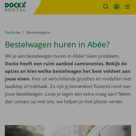
Fratello DEMO
Ga naar inhoud
Taalselectie overslaan
U bevindt zich hier:
van
Dockx.be
naar
Bestelwagens
Bestelwagen huren in Abée?
Wil je een bestelwagen huren in Abée? Geen probleem.
Dockx heeft een ruim aanbod camionettes. Bekijk de
opties en kies welke bestelwagen het best voldoet aan
jouw eisen.
Kies uit verschillende groottes en modellen met
laadklep of trekhaak. Zo rijd jij binnenkort fluitend rond met
jouw bestelwagen. Loop je tegen een extra vraag aan? Neem
dan contact op met ons, we helpen je met plezier verder.