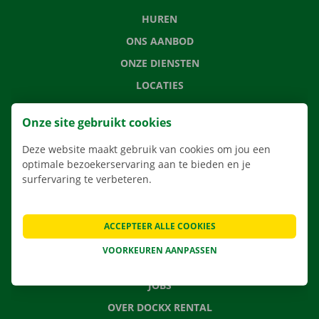
HUREN
ONS AANBOD
ONZE DIENSTEN
LOCATIES
APP
Onze site gebruikt cookies
VERHUISOPLOSSINGEN
Deze website maakt gebruik van cookies om jou een
optimale bezoekerservaring aan te bieden en je
surfervaring te verbeteren.
CONTACTEER ONS
VEELGESTELDE VRAGEN
ACCEPTEER ALLE COOKIES
NIEUWS
VOORKEUREN AANPASSEN
CADEAUBON
JOBS
OVER DOCKX RENTAL