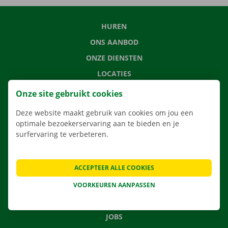
HUREN
ONS AANBOD
ONZE DIENSTEN
LOCATIES
APP
Onze site gebruikt cookies
VERHUISOPLOSSINGEN
Deze website maakt gebruik van cookies om jou een
optimale bezoekerservaring aan te bieden en je
surfervaring te verbeteren.
CONTACTEER ONS
ACCEPTEER ALLE COOKIES
VEELGESTELDE VRAGEN
NIEUWS
VOORKEUREN AANPASSEN
CADEAUBON
JOBS