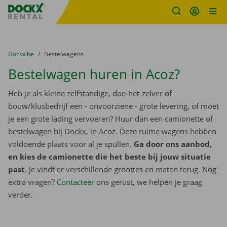
Fratello DEMO
Ga naar inhoud
Taalselectie overslaan
U bevindt zich hier:
van
Dockx.be
naar
Bestelwagens
Bestelwagen huren in Acoz?
Heb je als kleine zelfstandige, doe-het-zelver of
bouw/klusbedrijf een - onvoorziene - grote levering, of moet
je een grote lading vervoeren? Huur dan een camionette of
bestelwagen bij Dockx, in Acoz. Deze ruime wagens hebben
voldoende plaats voor al je spullen.
Ga door ons aanbod,
en kies de camionette die het beste bij jouw situatie
past
. Je vindt er verschillende groottes en maten terug. Nog
extra vragen?
Contacteer
ons gerust, we helpen je graag
verder.