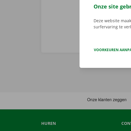
je deze met d
Onze site geb
aanbod.
Deze website maakt
surfervaring te ve
VOORKEUREN AANP
HUREN
CON