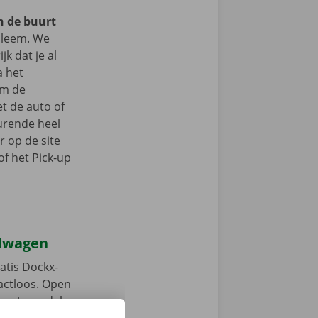
in de buurt
leem. We
jk dat je al
a het
om de
t de auto of
durende heel
r op de site
f het Pick-up
elwagen
atis Dockx-
tactloos. Open
, ontgrendel