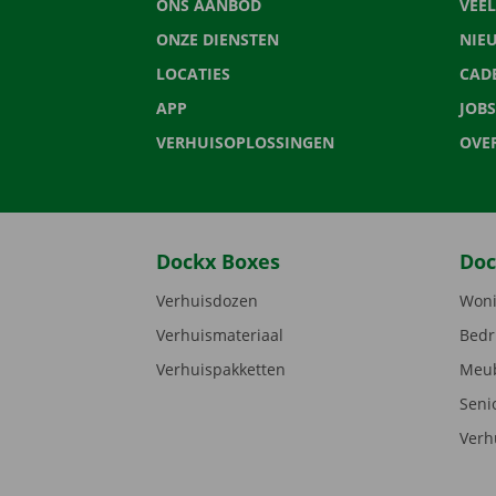
ONS AANBOD
VEE
ONZE DIENSTEN
NIE
LOCATIES
CAD
APP
JOBS
VERHUISOPLOSSINGEN
OVE
Dockx Boxes
Doc
Verhuisdozen
Woni
Verhuismateriaal
Bedr
Verhuispakketten
Meub
Seni
Verh