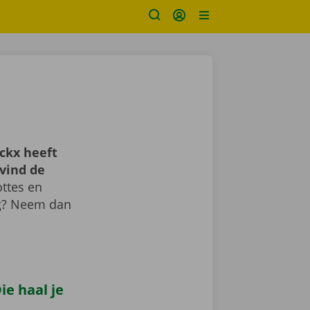
ckx heeft
vind de
ttes en
ig? Neem dan
e haal je