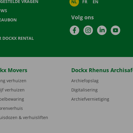
LGESTELDE VRAGEN
NL
FR
EN
UWS
Volg ons
EAUBON
Facebook
Instagram
LinkedIn
YouTu
R DOCKX RENTAL
kx Movers
Dockx Rhenus Archisaf
ng verhuizen
Archiefopslag
ijf verhuizen
Digitalisering
elbewaring
Archiefvernietiging
orenverhuis
uisdozen & verhuisliften