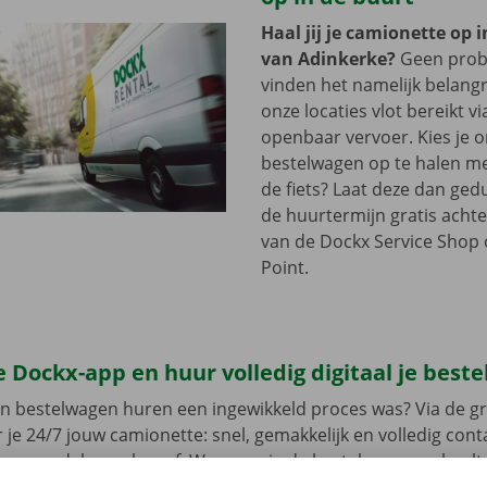
Haal jij je camionette op 
van Adinkerke?
Geen prob
vinden het namelijk belangri
onze locaties vlot bereikt vi
openbaar vervoer. Kies je 
bestelwagen op te halen me
de fiets? Laat deze dan ge
de huurtermijn gratis achte
van de Dockx Service Shop o
Point.
 Dockx-app en huur volledig digitaal je best
en bestelwagen huren een ingewikkeld proces was? Via de gr
 je 24/7 jouw camionette: snel, gemakkelijk en volledig con
jouw model en reken af. Wanneer je de bestelwagen ophaalt