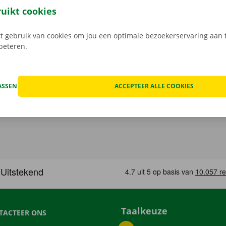
e digitale sleutel. Vind de app voor
Android
of
Apple
, en bek
ruikt cookies
 gebruik van cookies om jou een optimale bezoekerservaring aan t
rbeteren.
ASSEN
ACCEPTEER ALLE COOKIES
Taalkeuze
TACTEER ONS