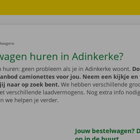
er:
elwagens
wagen huren in Adinkerke?
 huren: geen probleem als je in Adinkerke woont.
Do
aanbod camionettes voor jou. Neem een kijkje en 
jij naar op zoek bent.
We hebben verschillende groo
t verschillende laadvermogens. Nog extra info nod
n we helpen je verder.
Jouw bestelwagen? Di
op in de buurt