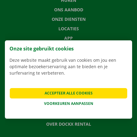
HUREN
ONS AANBOD
ONZE DIENSTEN
LOCATIES
APP
VERHUISOPLOSSINGEN
Onze site gebruikt cookies
Deze website maakt gebruik van cookies om jou een
optimale bezoekerservaring aan te bieden en je
surfervaring te verbeteren.
CONTACTEER ONS
VEELGESTELDE VRAGEN
ACCEPTEER ALLE COOKIES
NIEUWS
VOORKEUREN AANPASSEN
CADEAUBON
JOBS
OVER DOCKX RENTAL