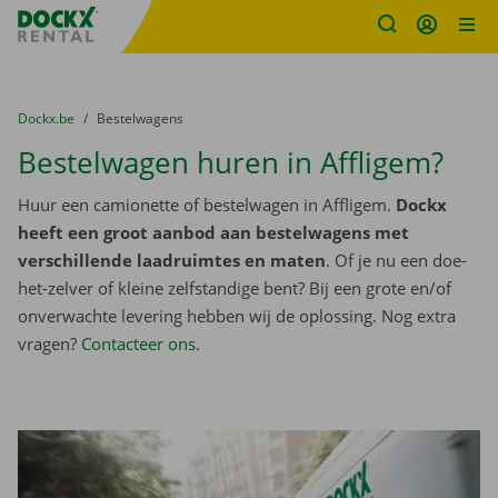
Fratello DEMO
Ga naar inhoud
Taalselectie overslaan
U bevindt zich hier:
van
Dockx.be
naar
Bestelwagens
Bestelwagen huren in Affligem?
Huur een camionette of bestelwagen in Affligem.
Dockx
heeft een groot aanbod aan bestelwagens met
verschillende laadruimtes en maten
. Of je nu een doe-
het-zelver of kleine zelfstandige bent? Bij een grote en/of
onverwachte levering hebben wij de oplossing. Nog extra
vragen?
Contacteer ons
.