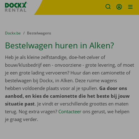
Fratello DEMO
Ga naar inhoud
Taalselectie overslaan
U bevindt zich hier:
van
Dockx.be
naar
Bestelwagens
Bestelwagen huren in Alken?
Heb je als kleine zelfstandige, doe-het-zelver of
bouw/klusbedrijf een - onvoorziene - grote levering, of moet
je een grote lading vervoeren? Huur dan een camionette of
bestelwagen bij Dockx, in Alken. Deze ruime wagens
hebben voldoende plaats voor al je spullen.
Ga door ons
aanbod, en kies de camionette die het beste bij jouw
situatie past
. Je vindt er verschillende groottes en maten
terug. Nog extra vragen?
Contacteer
ons gerust, we helpen
je graag verder.