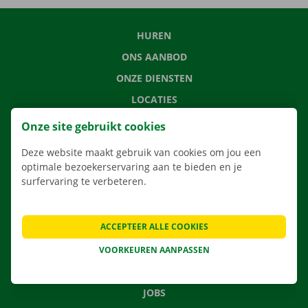
HUREN
ONS AANBOD
ONZE DIENSTEN
LOCATIES
APP
Onze site gebruikt cookies
VERHUISOPLOSSINGEN
Deze website maakt gebruik van cookies om jou een
optimale bezoekerservaring aan te bieden en je
surfervaring te verbeteren.
CONTACTEER ONS
ACCEPTEER ALLE COOKIES
VEELGESTELDE VRAGEN
NIEUWS
VOORKEUREN AANPASSEN
CADEAUBON
JOBS