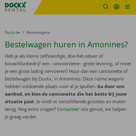
Fratello DEMO
Ga naar inhoud
Taalselectie overslaan
U bevindt zich hier:
van
Dockx.be
naar
Bestelwagens
Bestelwagen huren in Amonines?
Heb je als kleine zelfstandige, doe-het-zelver of
bouw/klusbedrijf een - onvoorziene - grote levering, of moet
je een grote lading vervoeren? Huur dan een camionette of
bestelwagen bij Dockx, in Amonines. Deze ruime wagens
hebben voldoende plaats voor al je spullen.
Ga door ons
aanbod, en kies de camionette die het beste bij jouw
situatie past
. Je vindt er verschillende groottes en maten
terug. Nog extra vragen?
Contacteer
ons gerust, we helpen
je graag verder.