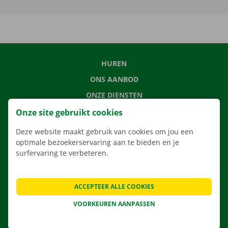
HUREN
ONS AANBOD
ONZE DIENSTEN
LOCATIES
Onze site gebruikt cookies
APP
Deze website maakt gebruik van cookies om jou een
optimale bezoekerservaring aan te bieden en je
VERHUISOPLOSSINGEN
surfervaring te verbeteren.
ACCEPTEER ALLE COOKIES
CONTACTEER ONS
VOORKEUREN AANPASSEN
VEELGESTELDE VRAGEN
NIEUWS