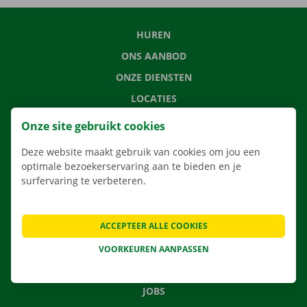
HUREN
ONS AANBOD
ONZE DIENSTEN
LOCATIES
APP
Onze site gebruikt cookies
VERHUISOPLOSSINGEN
Deze website maakt gebruik van cookies om jou een
optimale bezoekerservaring aan te bieden en je
surfervaring te verbeteren.
CONTACTEER ONS
ACCEPTEER ALLE COOKIES
VEELGESTELDE VRAGEN
NIEUWS
VOORKEUREN AANPASSEN
CADEAUBON
JOBS