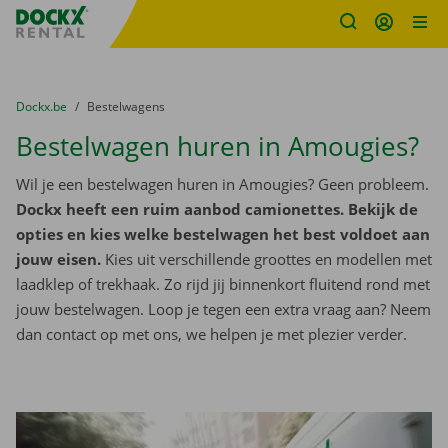
Fratello DEMO
Ga naar inhoud
Taalselectie overslaan
U bevindt zich hier:
van
Dockx.be
naar
Bestelwagens
Bestelwagen huren in Amougies?
Wil je een bestelwagen huren in Amougies? Geen probleem.
Dockx heeft een ruim aanbod camionettes. Bekijk de
opties en kies welke bestelwagen het best voldoet aan
jouw eisen.
Kies uit verschillende groottes en modellen met
laadklep of trekhaak. Zo rijd jij binnenkort fluitend rond met
jouw bestelwagen. Loop je tegen een extra vraag aan? Neem
dan contact op met ons, we helpen je met plezier verder.