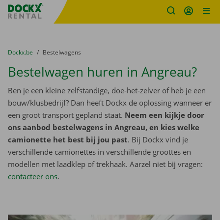
Fratello DEMO
Ga naar inhoud
Taalselectie overslaan
U bevindt zich hier:
van
Dockx.be
naar
Bestelwagens
Bestelwagen huren in Angreau?
Ben je een kleine zelfstandige, doe-het-zelver of heb je een
bouw/klusbedrijf? Dan heeft Dockx de oplossing wanneer er
een groot transport gepland staat.
Neem een kijkje door
ons aanbod bestelwagens in Angreau, en kies welke
camionette het best bij jou past
. Bij Dockx vind je
verschillende camionettes in verschillende groottes en
modellen met laadklep of trekhaak. Aarzel niet bij vragen:
contacteer ons
.