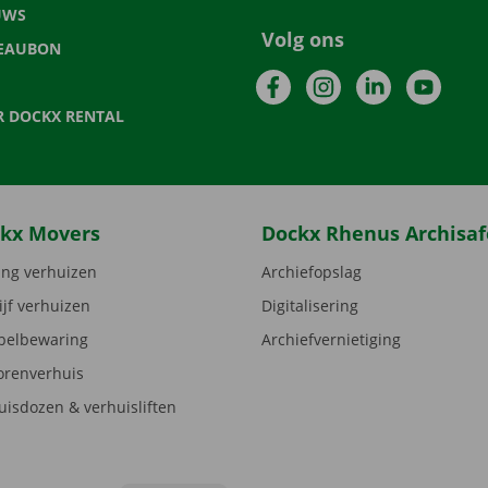
UWS
Volg ons
EAUBON
Facebook
Instagram
LinkedIn
YouTu
R DOCKX RENTAL
kx Movers
Dockx Rhenus Archisaf
ng verhuizen
Archiefopslag
ijf verhuizen
Digitalisering
elbewaring
Archiefvernietiging
orenverhuis
uisdozen & verhuisliften