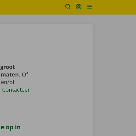
 groot
n maten
. Of
 en/of
?
Contacteer
e op in