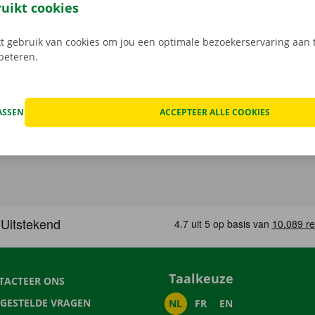
Download de gratis app nu voor
Android
, of
Apple
.
ruikt cookies
 gebruik van cookies om jou een optimale bezoekerservaring aan t
rbeteren.
ASSEN
ACCEPTEER ALLE COOKIES
Taalkeuze
TACTEER ONS
LGESTELDE VRAGEN
NL
FR
EN