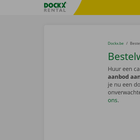
Ga naar inhoud
Taalselectie overslaan
Fratello DEMO
U bevindt zich hi
van
Dockx.be
naar
Best
Bestel
Huur een ca
aanbod aan
je nu een do
onverwachte
ons
.