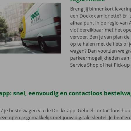
Breng jij binnenkort leveri
een Dockx camionette? Er i
afhaalpunt in de regio van A
vlot bereikbaar met het op
vervoer. Ben je van plan d
op te halen met de fiets of 
wagen? Dan voorzien we gra
parkeermogelijkheden aan
Service Shop of het Pick-up 
app: snel, eenvoudig en contactloos bestelw
7 je bestelwagen via de Dockx-app. Geheel contactloos huur
eze open je gemakkelijk met jouw digitale sleutel. Je bent zo
, maak je keuze uit het aanbod voertuigen, reken af en je be