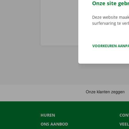
vertrekken. 
Onze site geb
Deze website maakt
surfervaring te ve
VOORKEUREN AANP
HUREN
CON
ONS AANBOD
VEE