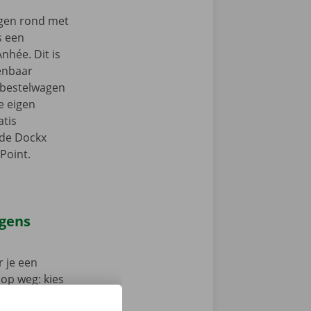
ngen rond met
s een
nhée. Dit is
enbaar
e bestelwagen
je eigen
tis
 de Dockx
Point.
agens
 je een
 op weg: kies
nt klaar om te