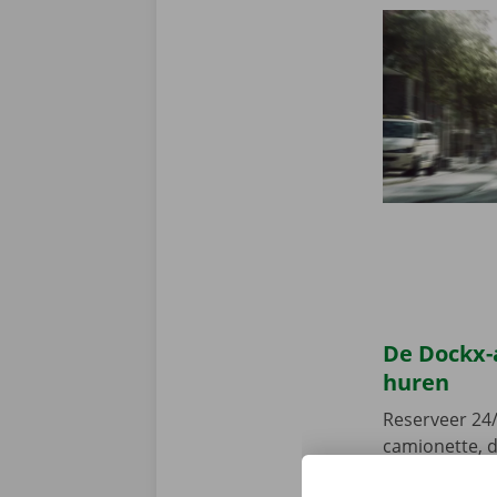
De Dockx-
huren
Reserveer 24/
camionette, d
je afhaalpunt