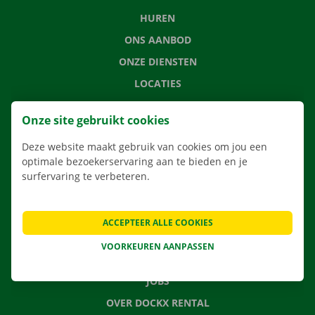
HUREN
ONS AANBOD
ONZE DIENSTEN
LOCATIES
APP
Onze site gebruikt cookies
VERHUISOPLOSSINGEN
Deze website maakt gebruik van cookies om jou een
optimale bezoekerservaring aan te bieden en je
surfervaring te verbeteren.
CONTACTEER ONS
VEELGESTELDE VRAGEN
ACCEPTEER ALLE COOKIES
NIEUWS
VOORKEUREN AANPASSEN
CADEAUBON
JOBS
OVER DOCKX RENTAL