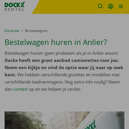
Fratello DEMO
Ga naar inhoud
Taalselectie overslaan
U bevindt zich hier:
van
Dockx.be
naar
Bestelwagens
Bestelwagen huren in Anlier?
Bestelwagen huren: geen probleem als je in Anlier woont.
Dockx heeft een groot aanbod camionettes voor jou.
Neem een kijkje en vind de optie waar jij naar op zoek
bent.
We hebben verschillende groottes en modellen met
verschillende laadvermogens. Nog extra info nodig? Neem
dan
contact
op en we helpen je verder.