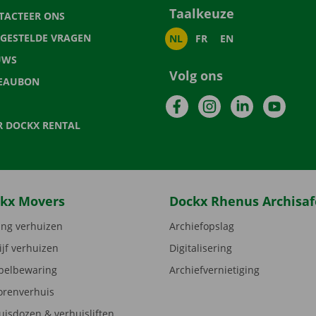
Taalkeuze
TACTEER ONS
LGESTELDE VRAGEN
NL
FR
EN
UWS
Volg ons
EAUBON
Facebook
Instagram
LinkedIn
YouTu
R DOCKX RENTAL
kx Movers
Dockx Rhenus Archisaf
ng verhuizen
Archiefopslag
ijf verhuizen
Digitalisering
elbewaring
Archiefvernietiging
orenverhuis
uisdozen & verhuisliften