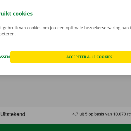
gen huren was nog nooit zo gemakkelijk. Download de grati
of
Apple
en reserveer 24/7 een camionette via de smartphon
ruikt cookies
k het model dat bij jouw situatie past. Reken af via de app e
in een Pick-up Point of Dockx Service Shop naar keuze.
 gebruik van cookies om jou een optimale bezoekerservaring aan t
rbeteren.
ASSEN
ACCEPTEER ALLE COOKIES