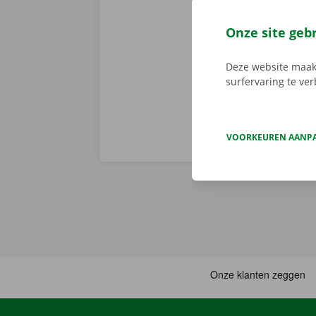
Een bestelwa
voor
Android
Onze site geb
en gemakkelij
huurwagen op 
Deze website maakt
surfervaring te ve
VOORKEUREN AANP