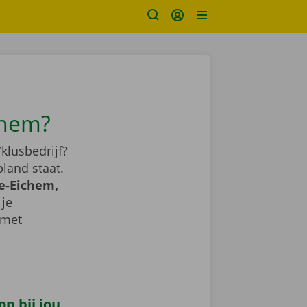
chem?
klusbedrijf?
land staat.
e-Eichem,
 je
 met
p bij jou