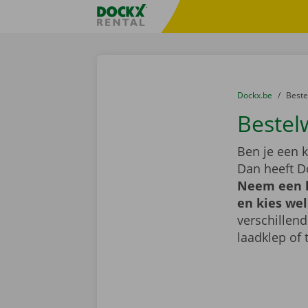
Ga naar inhoud
Taalselectie overslaan
Fratello DEMO
U bevindt zich hi
van
Dockx.be
naar
Best
Bestel
Ben je een k
Dan heeft D
Neem een k
en kies wel
verschillen
laadklep of 