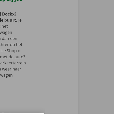
j Dockx?
de buurt.
Je
t het
lwagen
m dan een
chter op het
vice Shop of
r met de auto?
parkeerterrein
m weer naar
elwagen