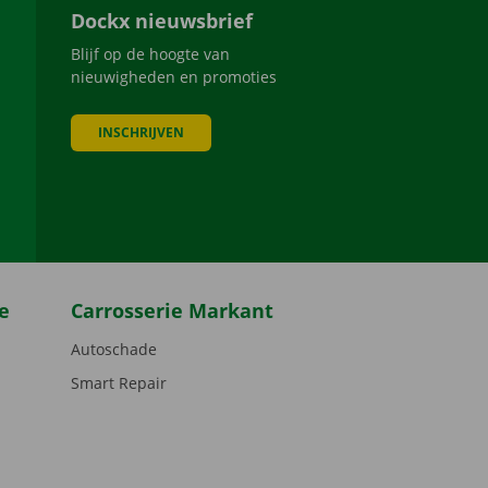
Dockx nieuwsbrief
Blijf op de hoogte van
nieuwigheden en promoties
INSCHRIJVEN
be
e
Carrosserie Markant
Autoschade
Smart Repair