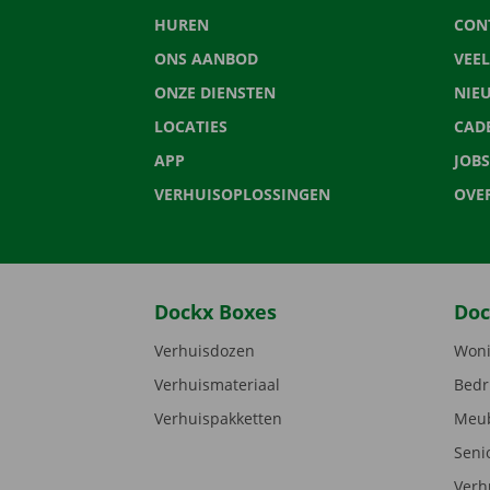
HUREN
CON
ONS AANBOD
VEE
ONZE DIENSTEN
NIE
LOCATIES
CAD
APP
JOBS
VERHUISOPLOSSINGEN
OVE
Dockx Boxes
Doc
Verhuisdozen
Woni
Verhuismateriaal
Bedr
Verhuispakketten
Meub
Seni
Verh