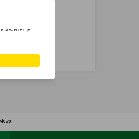
s Dockx-app
e. Kies snel
n haal jouw
e bieden en je