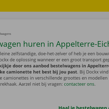
er:
elwagens
wagen huren in Appelterre-Ei
leine zelfstandige, doe-het-zelver of heb je een bouw/
ockx de oplossing wanneer er een groot transport gep
ijkje door ons aanbod bestelwagens in Appelterr
ke camionette het best bij jou past
. Bij Dockx vind
de camionettes in verschillende groottes en modellen
trekhaak. Aarzel niet bij vragen:
contacteer ons
.
Haal je bestelwagen o