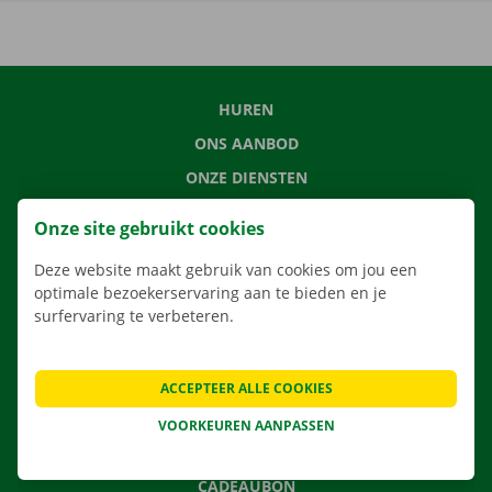
HUREN
ONS AANBOD
ONZE DIENSTEN
LOCATIES
Onze site gebruikt cookies
APP
Deze website maakt gebruik van cookies om jou een
VERHUISOPLOSSINGEN
optimale bezoekerservaring aan te bieden en je
surfervaring te verbeteren.
CONTACTEER ONS
ACCEPTEER ALLE COOKIES
VEELGESTELDE VRAGEN
VOORKEUREN AANPASSEN
NIEUWS
CADEAUBON