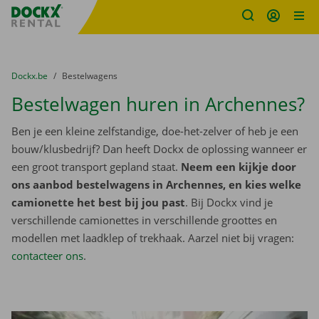
Fratello DEMO
Ga naar inhoud
Taalselectie overslaan
U bevindt zich hier:
van
Dockx.be
naar
Bestelwagens
Bestelwagen huren in Archennes?
Ben je een kleine zelfstandige, doe-het-zelver of heb je een
bouw/klusbedrijf? Dan heeft Dockx de oplossing wanneer er
een groot transport gepland staat.
Neem een kijkje door
ons aanbod bestelwagens in Archennes, en kies welke
camionette het best bij jou past
. Bij Dockx vind je
verschillende camionettes in verschillende groottes en
modellen met laadklep of trekhaak. Aarzel niet bij vragen:
contacteer ons
.