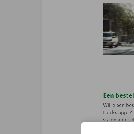
Een beste
Wil je een b
Dockx-app. Zo
via de app he
Service Shop.