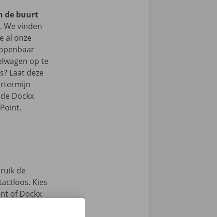
in de buurt
 We vinden
je al onze
t openbaar
elwagen op te
ts? Laat deze
rtermijn
n de Dockx
Point.
ruik de
actloos. Kies
int of Dockx
digitale