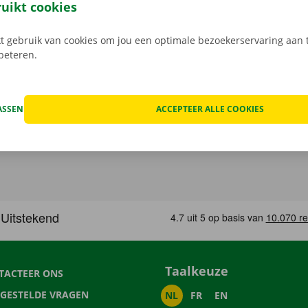
load de gratis app voor
Android
of
Apple
.
ruikt cookies
 gebruik van cookies om jou een optimale bezoekerservaring aan t
rbeteren.
ASSEN
ACCEPTEER ALLE COOKIES
Taalkeuze
TACTEER ONS
LGESTELDE VRAGEN
NL
FR
EN