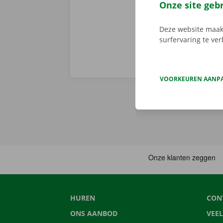
sleutel. Down
Onze site geb
Deze website maakt
surfervaring te ve
VOORKEUREN AANP
HUREN
CON
ONS AANBOD
VEE