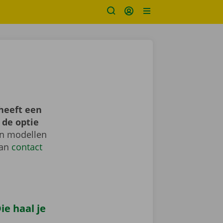
heeft een
 de optie
en modellen
dan
contact
e haal je