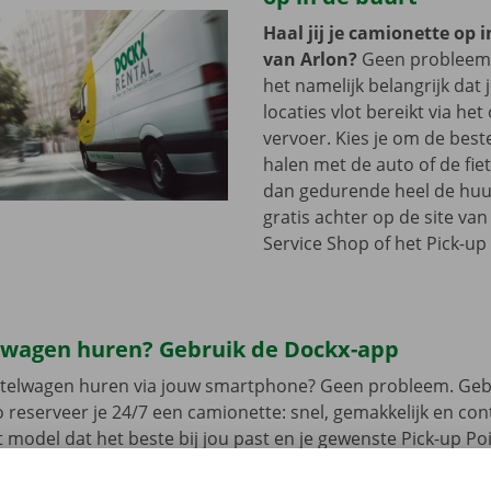
Haal jij je camionette op 
van Arlon?
Geen probleem.
het namelijk belangrijk dat 
locaties vlot bereikt via he
vervoer. Kies je om de best
halen met de auto of de fie
dan gedurende heel de huu
gratis achter op de site va
Service Shop of het Pick-up 
lwagen huren? Gebruik de Dockx-app
estelwagen huren via jouw smartphone? Geen probleem. Geb
 reserveer je 24/7 een camionette: snel, gemakkelijk en cont
t model dat het beste bij jou past en je gewenste Pick-up Po
 Bij het ophalen open je de camionette eenvoudig met jouw 