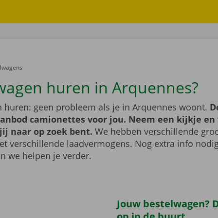
er:
elwagens
wagen huren in Arquennes?
 huren: geen probleem als je in Arquennes woont.
D
aanbod camionettes voor jou. Neem een kijkje en 
jij naar op zoek bent.
We hebben verschillende groo
t verschillende laadvermogens. Nog extra info nod
n we helpen je verder.
Jouw bestelwagen? Di
op in de buurt