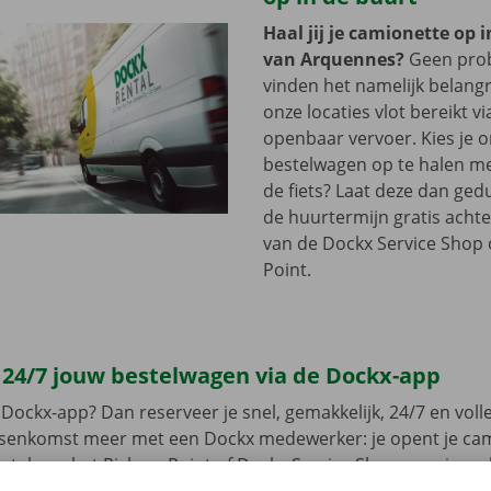
Haal jij je camionette op 
van Arquennes?
Geen pro
vinden het namelijk belangri
onze locaties vlot bereikt vi
openbaar vervoer. Kies je 
bestelwagen op te halen me
de fiets? Laat deze dan ge
de huurtermijn gratis achte
van de Dockx Service Shop o
Point.
 24/7 jouw bestelwagen via de Dockx-app
Dockx-app? Dan reserveer je snel, gemakkelijk, 24/7 en volled
ussenkomst meer met een Dockx medewerker: je opent je ca
leutel aan het Pick-up Point of Dockx Service Shop naar jouw