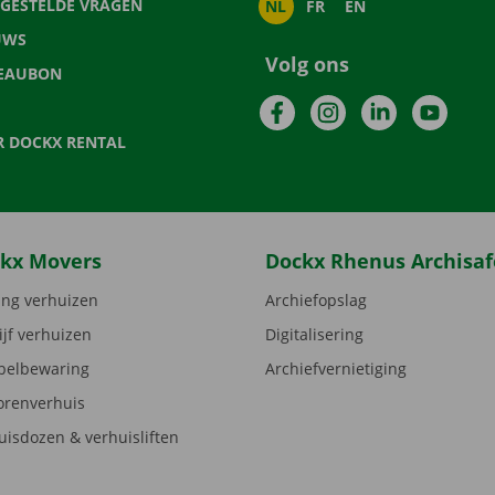
LGESTELDE VRAGEN
NL
FR
EN
UWS
Volg ons
EAUBON
Facebook
Instagram
LinkedIn
YouTu
R DOCKX RENTAL
kx Movers
Dockx Rhenus Archisaf
ng verhuizen
Archiefopslag
ijf verhuizen
Digitalisering
elbewaring
Archiefvernietiging
orenverhuis
uisdozen & verhuisliften