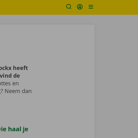
ockx heeft
vind de
ttes en
ig? Neem dan
e haal je