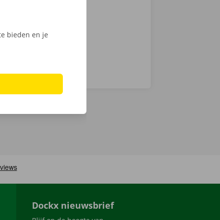
Phone via de
e bieden en je
Dockx nieuwsbrief