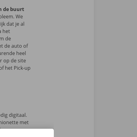
in de buurt
bleem. We
jk dat je al
a het
om de
t de auto of
durende heel
r op de site
f het Pick-up
ig digitaal.
mionette met
 keuze.