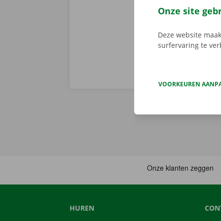
Download de 
Onze site geb
App Store
.
Deze website maakt
surfervaring te ve
VOORKEUREN AANP
HUREN
CON