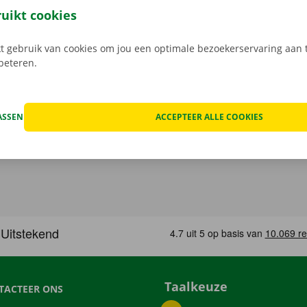
gratis app voor Android via de
Google Play Store
, of voor i
ruikt cookies
 gebruik van cookies om jou een optimale bezoekerservaring aan t
rbeteren.
ASSEN
ACCEPTEER ALLE COOKIES
Taalkeuze
TACTEER ONS