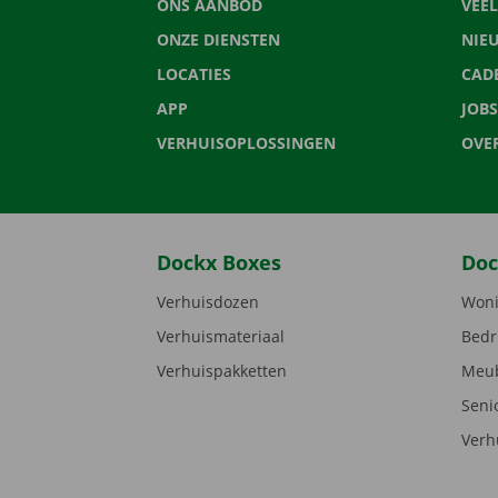
ONS AANBOD
VEE
ONZE DIENSTEN
NIE
LOCATIES
CAD
APP
JOBS
VERHUISOPLOSSINGEN
OVE
Dockx Boxes
Doc
Verhuisdozen
Woni
Verhuismateriaal
Bedr
Verhuispakketten
Meub
Seni
Verh