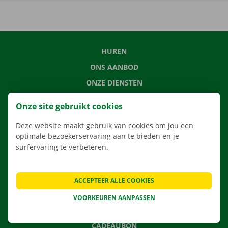
HUREN
ONS AANBOD
ONZE DIENSTEN
LOCATIES
Onze site gebruikt cookies
APP
Deze website maakt gebruik van cookies om jou een
VERHUISOPLOSSINGEN
optimale bezoekerservaring aan te bieden en je
surfervaring te verbeteren.
CONTACTEER ONS
ACCEPTEER ALLE COOKIES
VEELGESTELDE VRAGEN
VOORKEUREN AANPASSEN
NIEUWS
CADEAUBON