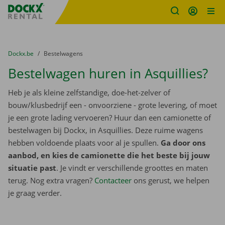
Fratello DEMO
Ga naar inhoud
Taalselectie overslaan
U bevindt zich hier:
van
Dockx.be
naar
Bestelwagens
Bestelwagen huren in Asquillies?
Heb je als kleine zelfstandige, doe-het-zelver of
bouw/klusbedrijf een - onvoorziene - grote levering, of moet
je een grote lading vervoeren? Huur dan een camionette of
bestelwagen bij Dockx, in Asquillies. Deze ruime wagens
hebben voldoende plaats voor al je spullen.
Ga door ons
aanbod, en kies de camionette die het beste bij jouw
situatie past
. Je vindt er verschillende groottes en maten
terug. Nog extra vragen?
Contacteer
ons gerust, we helpen
je graag verder.