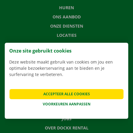
HUREN
ONS AANBOD
ONZE DIENSTEN
LOCATIES
APP
Onze site gebruikt cookies
VERHUISOPLOSSINGEN
Deze website maakt gebruik van cookies om jou een
optimale bezoekerservaring aan te bieden en je
surfervaring te verbeteren.
CONTACTEER ONS
VEELGESTELDE VRAGEN
ACCEPTEER ALLE COOKIES
NIEUWS
VOORKEUREN AANPASSEN
CADEAUBON
JOBS
OVER DOCKX RENTAL