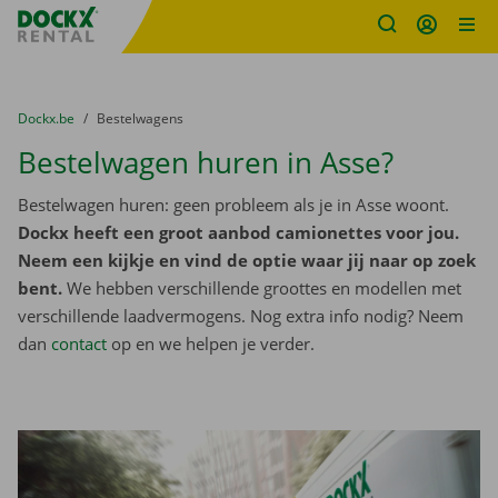
Fratello DEMO
Ga naar inhoud
Taalselectie overslaan
U bevindt zich hier:
van
Dockx.be
naar
Bestelwagens
Bestelwagen huren in Asse?
Bestelwagen huren: geen probleem als je in Asse woont.
Dockx heeft een groot aanbod camionettes voor jou.
Neem een kijkje en vind de optie waar jij naar op zoek
bent.
We hebben verschillende groottes en modellen met
verschillende laadvermogens. Nog extra info nodig? Neem
dan
contact
op en we helpen je verder.