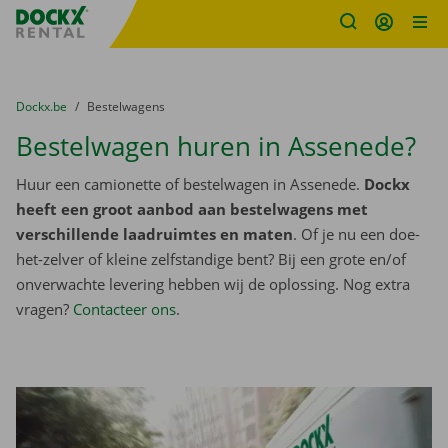
Fratello DEMO
Ga naar inhoud
Taalselectie overslaan
U bevindt zich hier:
van
Dockx.be
naar
Bestelwagens
Bestelwagen huren in Assenede?
Huur een camionette of bestelwagen in Assenede.
Dockx
heeft een groot aanbod aan bestelwagens met
verschillende laadruimtes en maten
. Of je nu een doe-
het-zelver of kleine zelfstandige bent? Bij een grote en/of
onverwachte levering hebben wij de oplossing. Nog extra
vragen?
Contacteer ons
.